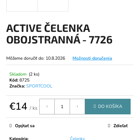
á
j
s
ACTIVE ČELENKA
ť
OBOJSTRANNÁ - 7726
?
Môžeme doručiť do:
10.8.2026
Možnosti doručenia
HĽADAŤ
Skladom
(2 ks)
Kód:
8725
Značka:
SPORTCOOL
O
€14
d
DO KOŠÍKA
/ ks
p
Jednotková
o
cena:
Opýtať sa
Zdieľať
r
ú
Kategória
:
Čelenky