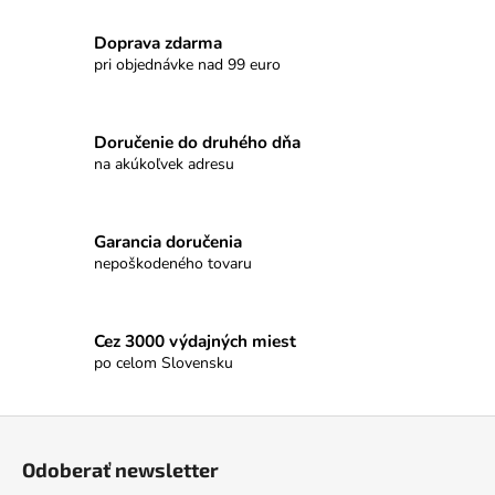
Doprava zdarma
pri objednávke nad 99 euro
Doručenie do druhého dňa
na akúkoľvek adresu
Garancia doručenia
nepoškodeného tovaru
Cez 3000 výdajných miest
po celom Slovensku
Z
á
Odoberať newsletter
p