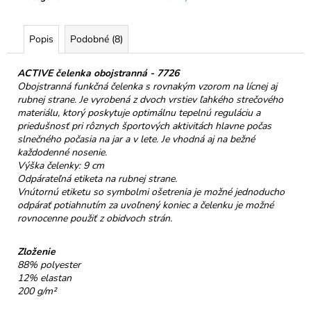
č
a
m
Popis
Podobné (8)
e
ACTIVE čelenka obojstranná - 7726
Obojstranná funkčná čelenka s rovnakým vzorom na lícnej aj
TATRANSKÁ
CHATOVÁ
rubnej strane. Je vyrobená z dvoch vrstiev ľahkého strečového
ZMES
materiálu, ktorý poskytuje optimálnu tepelnú reguláciu a
BYLINNÝ
priedušnosť pri rôznych športových aktivitách hlavne počas
ČAJ
slnečného počasia na jar a v lete. Je vhodná aj na bežné
40G
každodenné nosenie.
€6,50
Výška čelenky: 9 cm
Odpárateľná etiketa na rubnej strane.
Vnútornú etiketu so symbolmi ošetrenia je možné jednoducho
odpárať potiahnutím za uvoľnený koniec a čelenku je možné
rovnocenne použiť z obidvoch strán.
Zloženie
88% polyester
12% elastan
200 g/m²