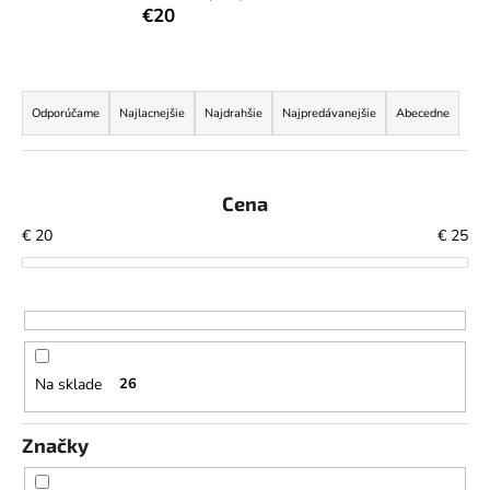
€20
á
j
s
R
ť
a
Odporúčame
Najlacnejšie
Najdrahšie
Najpredávanejšie
Abecedne
?
d
e
n
Cena
i
€
20
€
25
HĽADAŤ
e
p
r
o
O
d
d
Na sklade
26
p
u
o
k
r
Značky
t
ú
o