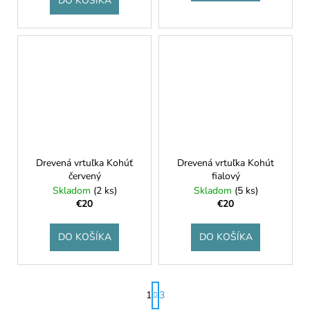
DO KOŠÍKA
Drevená vrtuľka Kohúť
Drevená vrtuľka Kohút
červený
fialový
Skladom
(2 ks)
Skladom
(5 ks)
€20
€20
DO KOŠÍKA
DO KOŠÍKA
S
1
3
t