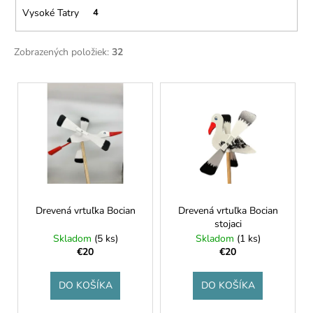
č
v
Vysoké Tatry
4
a
m
e
Zobrazených položiek:
32
V
NELLI
PRAVÁ
ý
ČOKOLÁDA
p
32%
KEŠU
i
&
s
MALINY
p
€3,50
r
o
Drevená vrtuľka Bocian
Drevená vrtuľka Bocian
stojaci
d
Skladom
(5 ks)
Skladom
(1 ks)
u
€20
€20
k
t
DO KOŠÍKA
DO KOŠÍKA
o