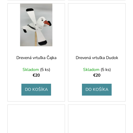
v
Drevená vrtuľka Čajka
Drevená vrtuľka Dudok
Skladom
(5 ks)
Skladom
(5 ks)
€20
€20
DO KOŠÍKA
DO KOŠÍKA