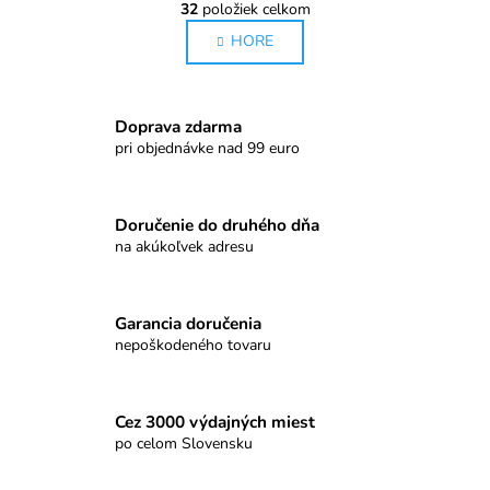
r
32
položiek celkom
O
á
HORE
v
n
l
k
o
á
v
d
Doprava zdarma
a
a
pri objednávke nad 99 euro
n
c
i
i
e
e
Doručenie do druhého dňa
p
na akúkoľvek adresu
r
v
k
Garancia doručenia
y
nepoškodeného tovaru
v
ý
p
Cez 3000 výdajných miest
i
po celom Slovensku
s
u