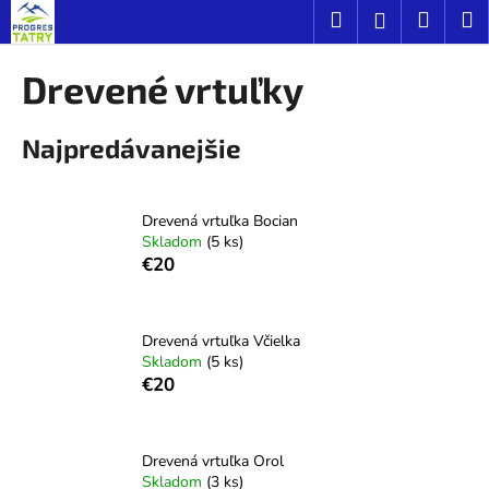
K
Prejsť
Hľadať
Náku
M
Prihláseni
na
o
obsah
Späť
Späť
košík
š
Drevené vrtuľky
í
Č
k
Najpredávanejšie
o
p
o
Drevená vrtuľka Bocian
t
Skladom
(5 ks)
r
€20
e
b
u
Drevená vrtuľka Včielka
Skladom
(5 ks)
j
€20
e
t
e
Drevená vrtuľka Orol
Skladom
(3 ks)
n