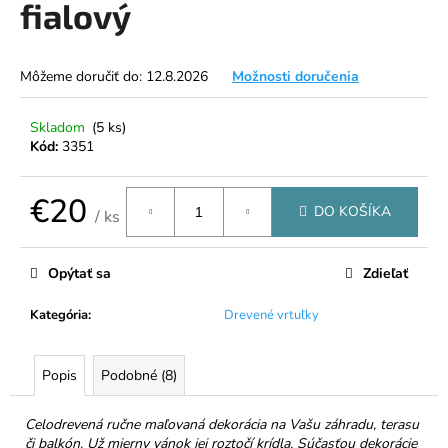
fialový
á
j
s
Môžeme doručiť do:
12.8.2026
Možnosti doručenia
ť
?
Skladom
(5 ks)
Kód:
3351
€20
DO KOŠÍKA
/ ks
HĽADAŤ
Jednotková
cena:
Opýtať sa
Zdieľať
Kategória
:
Drevené vrtuľky
O
d
p
Popis
Podobné (8)
o
r
Celodrevená ručne maľovaná dekorácia na Vašu záhradu, terasu
ú
či balkón. Už mierny vánok jej roztočí krídla. Súčasťou dekorácie