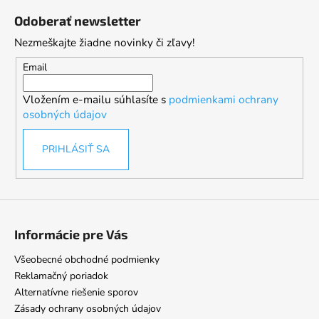
á
Odoberať newsletter
p
Nezmeškajte žiadne novinky či zľavy!
ä
t
Email
i
Vložením e-mailu súhlasíte s
podmienkami ochrany
e
osobných údajov
PRIHLÁSIŤ SA
Informácie pre Vás
Všeobecné obchodné podmienky
Reklamačný poriadok
Alternatívne riešenie sporov
Zásady ochrany osobných údajov