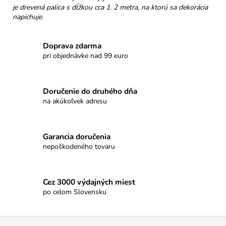
č
je drevená palica s dĺžkou cca 1. 2 metra, na ktorú sa dekorácia
a
napichuje.
m
e
Doprava zdarma
pri objednávke nad 99 euro
NELLI
PRAVÁ
ČOKOLÁDA
32%
Doručenie do druhého dňa
KEŠU
na akúkoľvek adresu
&
MALINY
€3,50
Garancia doručenia
nepoškodeného tovaru
Cez 3000 výdajných miest
po celom Slovensku
Z