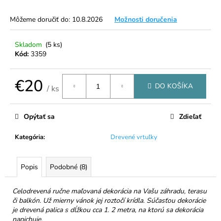
á
Môžeme doručiť do:
10.8.2026
Možnosti doručenia
j
s
Skladom
(5 ks)
ť
Kód:
3359
?
€20
DO KOŠÍKA
/ ks
Jednotková
cena:
HĽADAŤ
Opýtať sa
Zdieľať
Kategória
:
Drevené vrtuľky
O
Popis
Podobné (8)
d
p
o
Celodrevená ručne maľovaná dekorácia na Vašu záhradu, terasu
r
či balkón. Už mierny vánok jej roztočí krídla. Súčasťou dekorácie
je drevená palica s dĺžkou cca 1. 2 metra, na ktorú sa dekorácia
ú
napichuje.