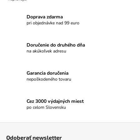
č
a
m
Doprava zdarma
e
pri objednávke nad 99 euro
NELLI
Doručenie do druhého dňa
PRAVÁ
ČOKOLÁDA
na akúkoľvek adresu
54%
VIŠNE
&
RÍBEZLE
Garancia doručenia
nepoškodeného tovaru
€3,50
Cez 3000 výdajných miest
po celom Slovensku
Z
á
Odoberať newsletter