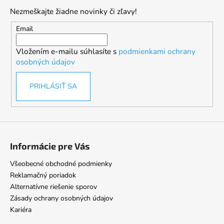
p
Nezmeškajte žiadne novinky či zľavy!
ä
t
Email
i
Vložením e-mailu súhlasíte s
podmienkami ochrany
e
osobných údajov
PRIHLÁSIŤ SA
Informácie pre Vás
Všeobecné obchodné podmienky
Reklamačný poriadok
Alternatívne riešenie sporov
Zásady ochrany osobných údajov
Kariéra