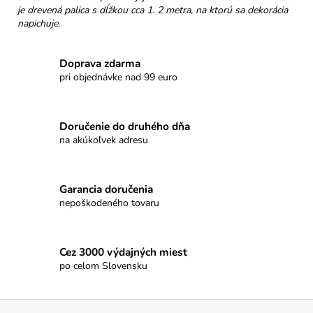
č
je drevená palica s dĺžkou cca 1. 2 metra, na ktorú sa dekorácia
a
napichuje.
m
e
Doprava zdarma
pri objednávke nad 99 euro
NELLI
PRAVÁ
ČOKOLÁDA
54%
Doručenie do druhého dňa
PISTÁCIE
na akúkoľvek adresu
&
SLANÝ
KARAMEL
Garancia doručenia
€3,50
nepoškodeného tovaru
Cez 3000 výdajných miest
po celom Slovensku
Z