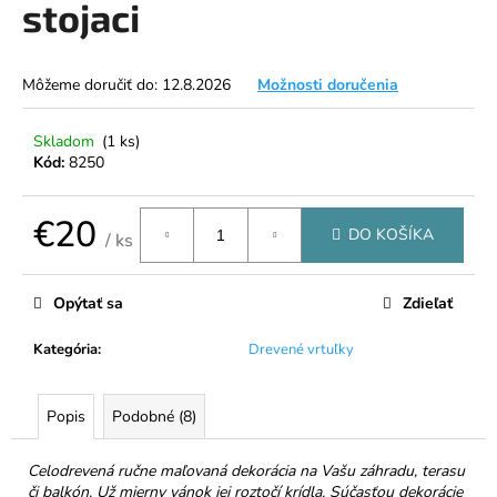
stojaci
á
j
s
Môžeme doručiť do:
12.8.2026
Možnosti doručenia
ť
?
Skladom
(1 ks)
Kód:
8250
€20
DO KOŠÍKA
/ ks
HĽADAŤ
Jednotková
cena:
Opýtať sa
Zdieľať
Kategória
:
Drevené vrtuľky
O
d
p
Popis
Podobné (8)
o
r
Celodrevená ručne maľovaná dekorácia na Vašu záhradu, terasu
ú
či balkón. Už mierny vánok jej roztočí krídla. Súčasťou dekorácie