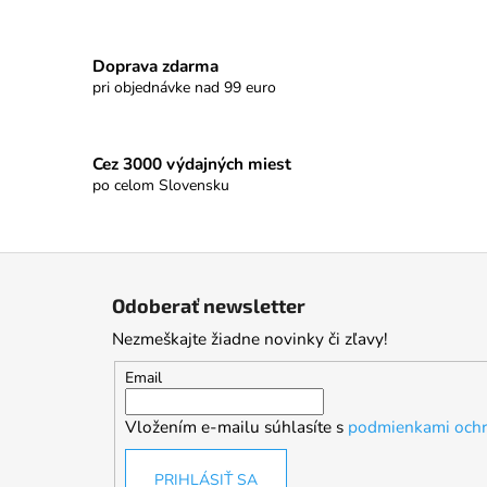
Doprava zdarma
pri objednávke nad 99 euro
Cez 3000 výdajných miest
po celom Slovensku
Z
á
Odoberať newsletter
p
Nezmeškajte žiadne novinky či zľavy!
ä
t
Email
i
Vložením e-mailu súhlasíte s
podmienkami ochr
e
PRIHLÁSIŤ SA