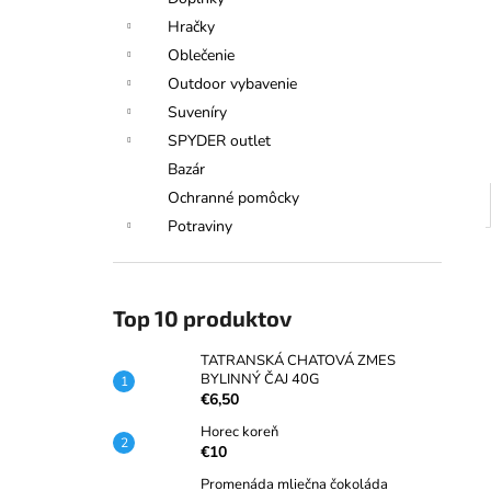
TATRANSKÁ CHATOVÁ ZMES
BYLINNÝ ČAJ 40G
Hračky
€6,50
Oblečenie
Outdoor vybavenie
Suveníry
SPYDER outlet
Bazár
Ochranné pomôcky
Potraviny
Top 10 produktov
TATRANSKÁ CHATOVÁ ZMES
BYLINNÝ ČAJ 40G
€6,50
Horec koreň
€10
Promenáda mliečna čokoláda