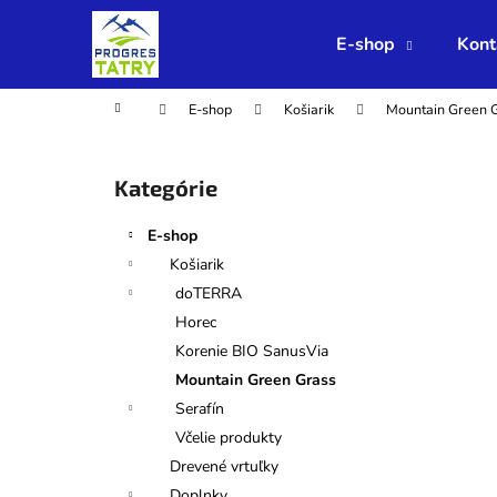
K
Prejsť
na
o
E-shop
Kont
obsah
Späť
Späť
š
do
do
í
Domov
E-shop
Košiarik
Mountain Green 
obchodu
obchodu
k
B
o
Preskočiť
Kategórie
č
kategórie
n
E-shop
ý
Košiarik
p
doTERRA
a
Horec
n
Korenie BIO SanusVia
e
Mountain Green Grass
l
Serafín
Včelie produkty
Drevené vrtuľky
Doplnky