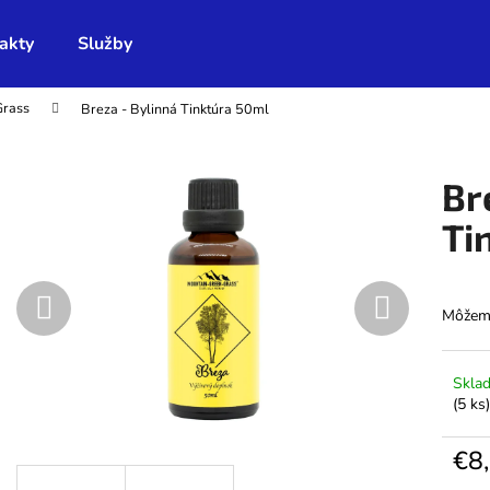
akty
Služby
Grass
Breza - Bylinná Tinktúra 50ml
Čo potrebujete nájsť?
Br
HĽADAŤ
Ti
Odporúčame
Môžeme
Skla
(5 ks)
€8
Jedno