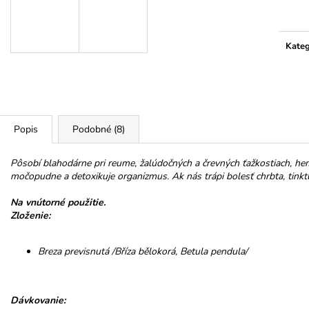
HOREC KOREŇ
PROMENÁDA M
cena:
SRDIEČKO
€10
€3,50
Kateg
Popis
Podobné (8)
Pôsobí blahodárne pri reume, žalúdočných a črevných ťažkostiach, he
močopudne a detoxikuje organizmus. Ak nás trápi bolesť chrbta, tinkt
Na vnútorné použitie.
Zloženie:
Breza previsnutá /Bříza bělokorá, Betula pendula/
Dávkovanie: