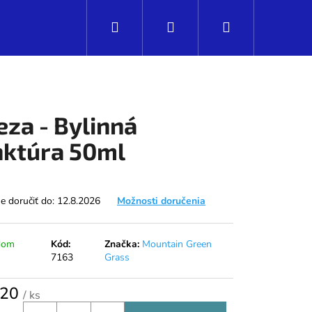
Hľadať
Prihlásenie
Nákupný
košík
eza - Bylinná
nktúra 50ml
 doručiť do:
12.8.2026
Možnosti doručenia
dom
Kód:
Značka:
Mountain Green
7163
Grass
Nasledujúce
,20
/ ks
tková