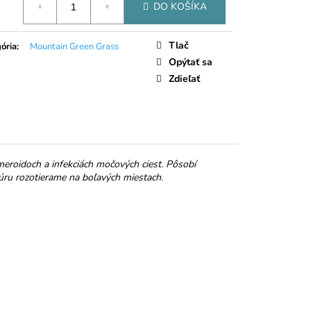
LIEČNA ČOKOLÁDA
DO KOŠÍKA
Tlač
ória
:
Mountain Green Grass
Opýtať sa
Zdieľať
meroidoch a infekciách močových ciest. Pôsobí
úru rozotierame na boľavých miestach.