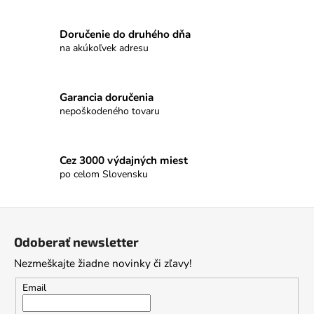
Doručenie do druhého dňa
na akúkoľvek adresu
Garancia doručenia
nepoškodeného tovaru
Cez 3000 výdajných miest
po celom Slovensku
Z
á
Odoberať newsletter
p
Nezmeškajte žiadne novinky či zľavy!
ä
t
Email
i