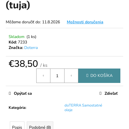
(tuja)
á
j
s
Môžeme doručiť do:
11.8.2026
Možnosti doručenia
ť
?
Skladom
(1 ks)
Kód:
7233
Značka:
Doterra
€38,50
/ ks
HĽADAŤ
Jednotková
DO KOŠÍKA
cena:
O
Opýtať sa
Zdieľať
d
p
doTERRA Samostatné
Kategória
:
oleje
o
r
ú
Popis
Podobné (8)