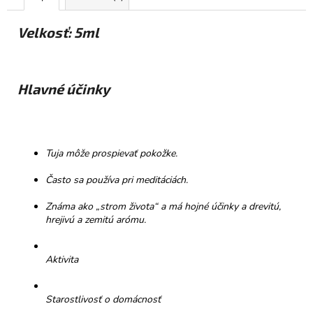
č
a
Velkosť: 5ml
m
e
Hlavné účinky
NELLI
PRAVÁ
ČOKOLÁDA
54%
VIŠNE
&
Tuja môže prospievať pokožke.
RÍBEZLE
€3,50
Často sa používa pri meditáciách.
Známa ako „strom života“ a má hojné účinky a drevitú,
hrejivú a zemitú arómu.
Aktivita
Starostlivosť o domácnosť