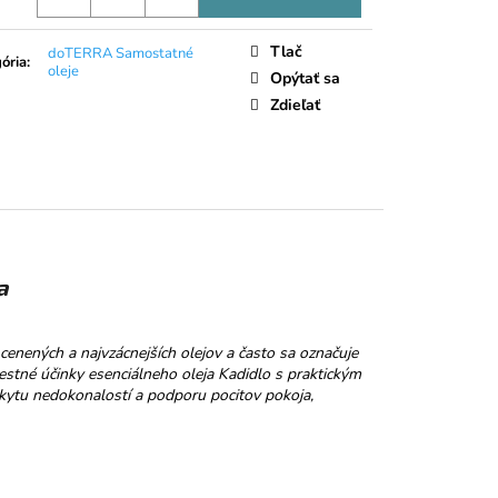
LIEČNA ČOKOLÁDA
Tlač
doTERRA Samostatné
ória
:
oleje
Opýtať sa
Zdieľať
a
 cenených a najvzácnejších olejov a často sa označuje
estné účinky esenciálneho oleja Kadidlo s praktickým
kytu nedokonalostí a podporu pocitov pokoja,