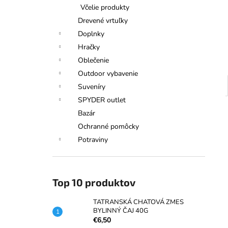
TATRANSKÁ CHATOVÁ ZMES
Včelie produkty
BYLINNÝ ČAJ 40G
Drevené vrtuľky
€6,50
Doplnky
Hračky
Oblečenie
Outdoor vybavenie
Suveníry
SPYDER outlet
Bazár
Ochranné pomôcky
Potraviny
Top 10 produktov
TATRANSKÁ CHATOVÁ ZMES
BYLINNÝ ČAJ 40G
€6,50