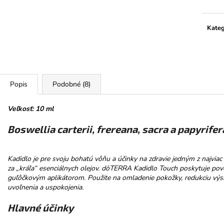
HOREC KOREŇ
PROMENÁDA M
SRDIEČKO
€10
€3,50
Kateg
Popis
Podobné (8)
Veľkosť: 10 ml
Boswellia carterii, frereana, sacra a papyrifer
Kadidlo je pre svoju bohatú vôňu a účinky na zdravie jedným z najviac
za „kráľa“ esenciálnych olejov. dōTERRA Kadidlo Touch poskytuje pov
guľôčkovým aplikátorom. Použite na omladenie pokožky, redukciu výs
uvoľnenia a uspokojenia.
Hlavné účinky