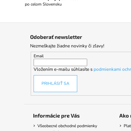
po celom Slovensku
Z
á
Odoberať newsletter
p
Nezmeškajte žiadne novinky či zľavy!
ä
t
Email
i
Vložením e-mailu súhlasíte s
podmienkami ochr
e
PRIHLÁSIŤ SA
Informácie pre Vás
Ako 
Všeobecné obchodné podmienky
Pla