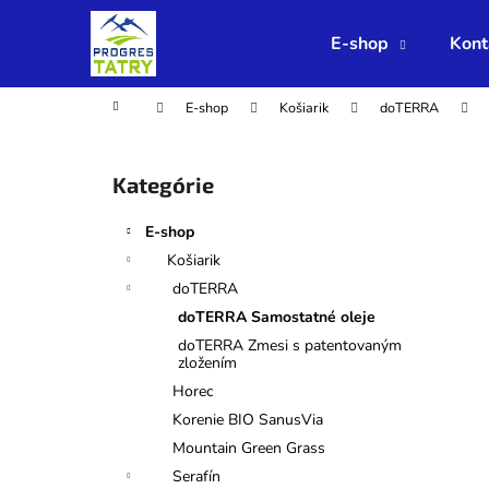
K
Prejsť
na
o
E-shop
Kont
obsah
Späť
Späť
š
do
do
í
Domov
E-shop
Košiarik
doTERRA
obchodu
obchodu
k
B
o
Preskočiť
Kategórie
č
kategórie
n
E-shop
ý
Košiarik
p
doTERRA
a
doTERRA Samostatné oleje
n
doTERRA Zmesi s patentovaným
e
zložením
l
Horec
Korenie BIO SanusVia
Mountain Green Grass
Serafín