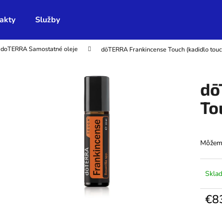
akty
Služby
doTERRA Samostatné oleje
dōTERRA Frankincense Touch (kadidlo touc
Čo potrebujete nájsť?
dō
HĽADAŤ
To
Odporúčame
Môžeme
Skla
€8
Jedno
cena: