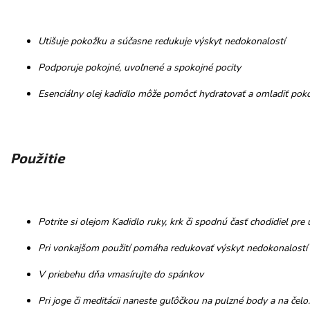
Utišuje pokožku a súčasne redukuje výskyt nedokonalostí
Podporuje pokojné, uvoľnené a spokojné pocity
Esenciálny olej kadidlo môže pomôcť hydratovať a omladiť pok
Použitie
Potrite si olejom Kadidlo ruky, krk či spodnú časť chodidiel pre 
Pri vonkajšom použití pomáha redukovať výskyt nedokonalostí p
V priebehu dňa vmasírujte do spánkov
Pri joge či meditácii naneste guľôčkou na pulzné body a na čelo.