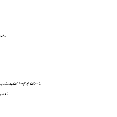
ožku
upokojujúci hrejivý účinok.
leti.