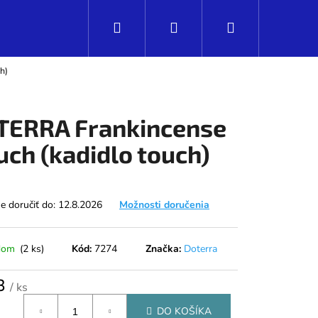
Hľadať
Prihlásenie
Nákupný
h)
košík
TERRA Frankincense
uch (kadidlo touch)
 doručiť do:
12.8.2026
Možnosti doručenia
dom
(2 ks)
Kód:
7274
Značka:
Doterra
Nasledujúce
3
/ ks
tková
DO KOŠÍKA