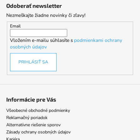
á
Odoberať newsletter
p
Nezmeškajte žiadne novinky či zľavy!
ä
t
Email
i
Vložením e-mailu súhlasíte s
podmienkami ochrany
e
osobných údajov
PRIHLÁSIŤ SA
Informácie pre Vás
Všeobecné obchodné podmienky
Reklamačný poriadok
Alternatívne riešenie sporov
Zásady ochrany osobných údajov
Kariéra