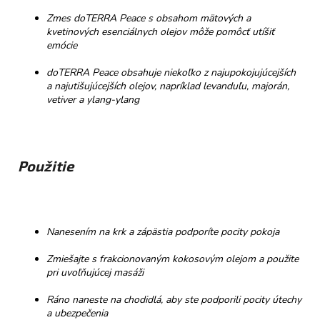
Zmes doTERRA Peace s obsahom mätových a
kvetinových esenciálnych olejov môže pomôcť utíšiť
emócie
doTERRA Peace obsahuje niekoľko z najupokojujúcejších
a najutišujúcejších olejov, napríklad levanduľu, majorán,
vetiver a ylang-ylang
Použitie
Nanesením na krk a zápästia podporíte pocity pokoja
Zmiešajte s frakcionovaným kokosovým olejom a použite
pri uvoľňujúcej masáži
Ráno naneste na chodidlá, aby ste podporili pocity útechy
a ubezpečenia