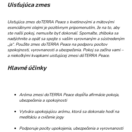
č
Uisťujúca zmes
a
m
e
Uisťujúca zmes doTERRA Peace s kvetinovými a mätovými
esenciálnymi olejmi je pozitívnym pripomenutím, že na to, aby
ste našli pokoj, nemusíte byť dokonalí. Spomaľte, zhlboka sa
NELLI
nadýchnite a opäť sa spojte s vaším vyrovnaným a sústredeným
PRAVÁ
„ja“. Použite zmes doTERRA Peace na podporu pocitov
ČOKOLÁDA
spokojnosti, vyrovnanosti a ubezpečenia. Pokoj sa začína vami –
54%
a niekoľkými kvapkami uisťujúcej zmesi dōTERRA Peace.
VIŠNE
&
Hlavné účinky
RÍBEZLE
€3,50
Aróma zmesi doTERRA Peace dopĺňa afirmácie pokoja,
ubezpečenia a spokojnosti
Vytvára upokojujúcu arómu, ktorá sa dokonale hodí na
meditáciu a cvičenie jogy
Podporuje pocity upokojenia, ubezpečenia a vyrovnanosti