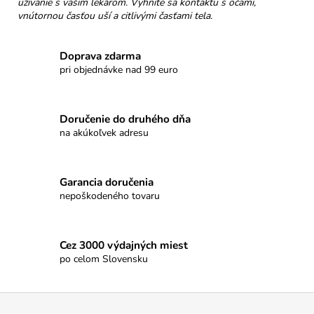
užívanie s vašim lekárom. Vyhnite sa kontaktu s očami,
vnútornou časťou uší a citlivými časťami tela.
Doprava zdarma
pri objednávke nad 99 euro
Doručenie do druhého dňa
na akúkoľvek adresu
Garancia doručenia
nepoškodeného tovaru
Cez 3000 výdajných miest
po celom Slovensku
Z