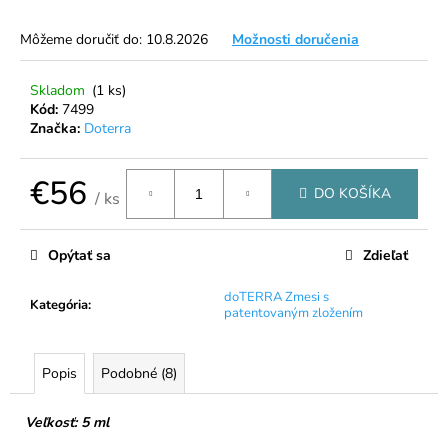
á
Môžeme doručiť do:
10.8.2026
Možnosti doručenia
j
s
Skladom
(1 ks)
ť
Kód:
7499
?
Značka:
Doterra
€56
DO KOŠÍKA
/ ks
Jednotková
HĽADAŤ
cena:
Opýtať sa
Zdieľať
doTERRA Zmesi s
Kategória
:
patentovaným zložením
O
d
p
Popis
Podobné (8)
o
r
Veľkosť: 5 ml
ú