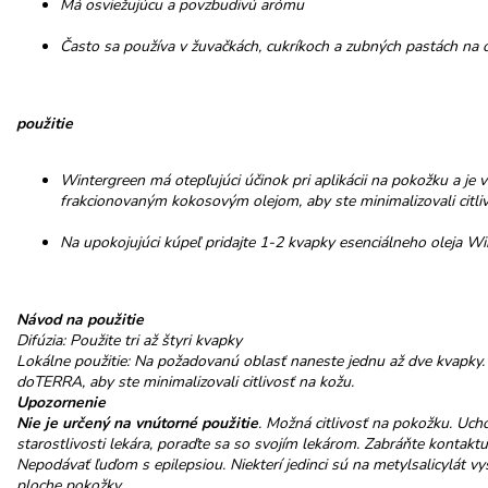
Má osviežujúcu a povzbudivú arómu
Často sa používa v žuvačkách, cukríkoch a zubných pastách na 
použitie
Wintergreen má otepľujúci účinok pri aplikácii na pokožku a je 
frakcionovaným kokosovým olejom, aby ste minimalizovali citliv
Na upokojujúci kúpeľ pridajte 1-2 kvapky esenciálneho oleja W
Návod na použitie
Difúzia: Použite tri až štyri kvapky
Lokálne použitie: Na požadovanú oblasť naneste jednu až dve kvapky
doTERRA, aby ste minimalizovali citlivosť na kožu.
Upozornenie
Nie je určený na vnútorné použitie
. Možná citlivosť na pokožku. Uch
starostlivosti lekára, poraďte sa so svojím lekárom. Zabráňte kontaktu
Nepodávať ľuďom s epilepsiou. Niekterí jedinci sú na metylsalicylát vys
ploche pokožky.