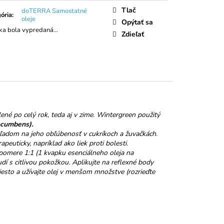
LIEČNA ČOKOLÁDA
Tlač
doTERRA Samostatné
ória
:
oleje
Opýtať sa
ka bola vypredaná…
Zdieľať
ené po celý rok, teda aj v zime. Wintergreen použitý
rocumbens).
ľadom na jeho obľúbenosť v cukríkoch a žuvačkách.
euticky, napríklad ako liek proti bolesti.
v pomere 1:1 (1 kvapku esenciálneho oleja na
ľudí s citlivou pokožkou. Aplikujte na reflexné body
iesto a užívajte olej v menšom množstve (rozrieďte