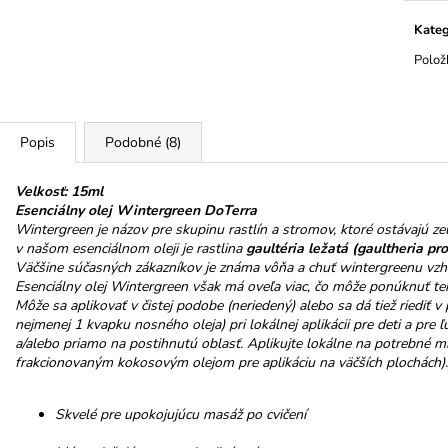
HOREC KOREŇ
PROMENÁDA M
cena:
SRDIEČKO
€10
Kateg
€3,50
Polož
Popis
Podobné (8)
Velkosť: 15ml
Esenciálny olej Wintergreen DoTerra
Wintergreen je názov pre skupinu rastlín a stromov, ktoré ostávajú zel
v našom esenciálnom oleji je rastlina
gaultéria ležatá (gaultheria p
Väčšine súčasných zákazníkov je známa vôňa a chuť wintergreenu vzh
Esenciálny olej Wintergreen však má oveľa viac, čo môže ponúknuť terap
Môže sa aplikovať v čistej podobe (neriedený) alebo sa dá tiež riediť 
nejmenej 1 kvapku nosného oleja) pri lokálnej aplikácii pre deti a pre 
a/alebo priamo na postihnutú oblasť. Aplikujte lokálne na potrebné m
frakcionovaným kokosovým olejom pre aplikáciu na väčších plochách).
Skvelé pre upokojujúcu masáž po cvičení