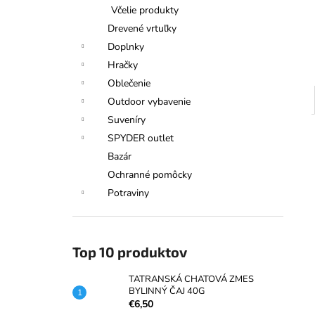
TATRANSKÁ CHATOVÁ ZMES
Včelie produkty
BYLINNÝ ČAJ 40G
Drevené vrtuľky
€6,50
Doplnky
Hračky
Oblečenie
Outdoor vybavenie
Suveníry
SPYDER outlet
Bazár
Ochranné pomôcky
Potraviny
Top 10 produktov
TATRANSKÁ CHATOVÁ ZMES
BYLINNÝ ČAJ 40G
€6,50