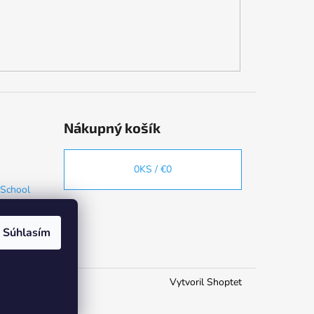
Nákupný košík
0
KS /
€0
 School
Súhlasím
Vytvoril Shoptet