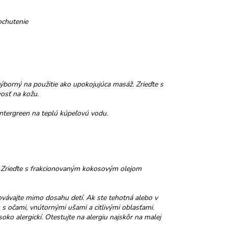
ochutenie
výborný na použitie ako upokojujúca masáž. Zrieďte s
osť na kožu.
intergreen na teplú kúpeľovú vodu.
. Zrieďte s frakcionovaným kokosovým olejom
ovávajte mimo dosahu detí. Ak ste tehotná alebo v
 s očami, vnútornými ušami a citlivými oblasťami.
oko alergickí. Otestujte na alergiu najskôr na malej