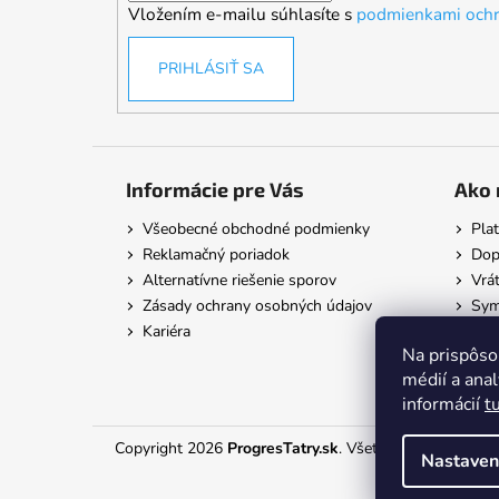
Vložením e-mailu súhlasíte s
podmienkami ochr
e
PRIHLÁSIŤ SA
Informácie pre Vás
Ako 
Všeobecné obchodné podmienky
Pla
Reklamačný poriadok
Dop
Alternatívne riešenie sporov
Vrát
Zásady ochrany osobných údajov
Symb
Kariéra
Na prispôso
médií a ana
informácií
t
Copyright 2026
ProgresTatry.sk
. Všetky práva vyhrade
Nastaven