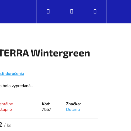
Hľadať
Prihlásenie
Nákupný
košík
TERRA Wintergreen
ti doručenia
a bola vypredaná…
ntálne
Kód:
Značka:
stupné
7557
Doterra
Nasledujúce
2
/ ks
tková