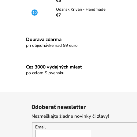
€5
Odznak Kriváň - Handmade
€7
Doprava zdarma
pri objednávke nad 99 euro
Cez 3000 výdajných miest
po celom Slovensku
Z
á
Odoberať newsletter
p
Nezmeškajte žiadne novinky či zľavy!
ä
t
Email
i