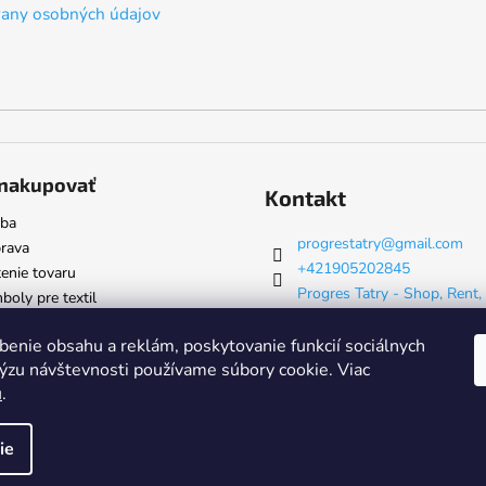
any osobných údajov
nakupovať
Kontakt
tba
progrestatry
@
gmail.com
rava
+421905202845
enie tovaru
Progres Tatry - Shop, Rent,
oly pre textil
& Servis
progrestatry
benie obsahu a reklám, poskytovanie funkcií sociálnych
lýzu návštevnosti používame súbory cookie. Viac
u
.
né.
ie