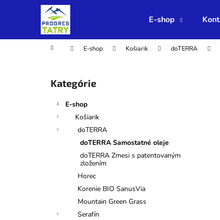
K
Prejsť
na
o
E-shop
Kont
obsah
Späť
Späť
š
do
do
í
Domov
E-shop
Košiarik
doTERRA
obchodu
obchodu
k
B
o
Preskočiť
Kategórie
č
kategórie
n
E-shop
ý
Košiarik
p
doTERRA
a
doTERRA Samostatné oleje
n
doTERRA Zmesi s patentovaným
e
zložením
l
Horec
Korenie BIO SanusVia
Mountain Green Grass
Serafín