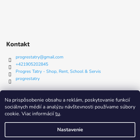
Kontakt
progrestatry
@
gmail.com
+421905202845
Progres Tatry - Shop, Rent, School & Servis
progrestatry
Nákupný košík
Na prispôsobenie obsahu a reklám, poskytovanie funkcií
sociálnych médií a analýzu návštevnosti používame súbory
cookie. Viac informácií
tu
.
0
KS /
€0
Nastavenie