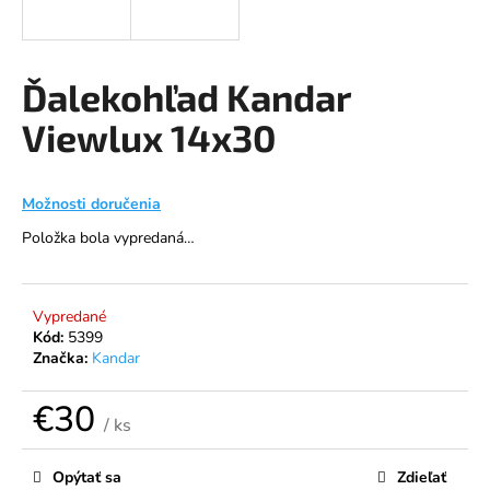
á
j
s
Ďalekohľad Kandar
ť
Viewlux 14x30
?
Možnosti doručenia
Položka bola vypredaná…
HĽADAŤ
Vypredané
Kód:
5399
O
Značka:
Kandar
d
p
€30
o
/ ks
r
Jednotková
ú
cena:
Opýtať sa
Zdieľať