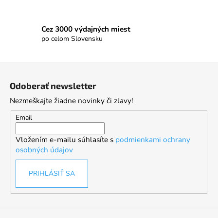
Cez 3000 výdajných miest
po celom Slovensku
Z
á
Odoberať newsletter
p
Nezmeškajte žiadne novinky či zľavy!
ä
t
Email
i
Vložením e-mailu súhlasíte s
podmienkami ochrany
e
osobných údajov
PRIHLÁSIŤ SA