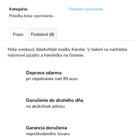
č
a
Kategória
:
Outdoor vybavenie
m
Položka bola vypredaná…
e
Popis
Podobné (8)
PROMENÁDA
MLIEČNA
ČOKOLÁDA
Malý vreckový ďalekohľad značky Kandar. V balení sa nachádza
SRDIEČKO
nylonové púzdro a handrička na čistenie.
€3,50
Doprava zdarma
pri objednávke nad 99 euro
Doručenie do druhého dňa
na akúkoľvek adresu
Garancia doručenia
nepoškodeného tovaru