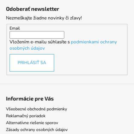
á
Odoberať newsletter
p
Nezmeškajte žiadne novinky či zľavy!
ä
t
Email
i
Vložením e-mailu súhlasíte s
podmienkami ochrany
e
osobných údajov
PRIHLÁSIŤ SA
Informácie pre Vás
Všeobecné obchodné podmienky
Reklamačný poriadok
Alternatívne riešenie sporov
Zásady ochrany osobných údajov