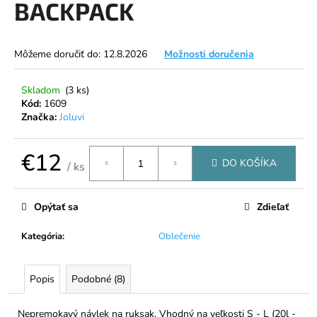
BACKPACK
á
j
s
Môžeme doručiť do:
12.8.2026
Možnosti doručenia
ť
?
Skladom
(3 ks)
Kód:
1609
Značka:
Joluvi
€12
DO KOŠÍKA
HĽADAŤ
/ ks
Jednotková
cena:
Opýtať sa
Zdieľať
O
Kategória
:
Oblečenie
d
p
o
Popis
Podobné (8)
r
ú
Nepremokavý návlek na ruksak. Vhodný na veľkosti S - L (20l -