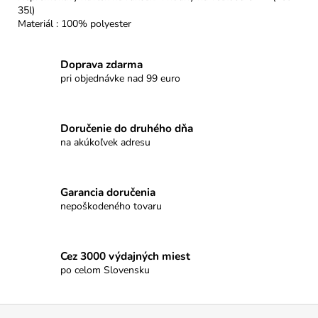
č
35l)
a
Materiál : 100% polyester
m
e
Doprava zdarma
pri objednávke nad 99 euro
PROMENÁDA
MLIEČNA
ČOKOLÁDA
SRDIEČKO
Doručenie do druhého dňa
na akúkoľvek adresu
€3,50
Garancia doručenia
nepoškodeného tovaru
Cez 3000 výdajných miest
po celom Slovensku
Z