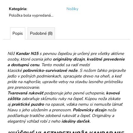
č
a
Kategória
:
Nožíky
m
Položka bola vypredaná…
e
Popis
Podobné (8)
NELLI
PRAVÁ
ČOKOLÁDA
32%
Nôž
Kandar N15
s pevnou čepeľou je určený pre všetky aktívne
KEŠU
osoby, ktoré ocenia jeho
originálny dizajn
,
kvalitné prevedenie
&
a dostupnú cenu
. Tento model sa radí medzi
MALINY
klasické
poľovnícko-survivalové nože
. S nožom ľahko pripravíte
€3,50
jedlo v poľných podmienkach, spracujete drevo na oheň, a keď
príde na najhoršie, upravíte vetvy na stavbu lesného prístrešku
pre prenocovanie.
Tvarovaná rukoväť
podporuje jeho pevné uchopenie,
kovová
záštita
zabraňuje skĺznutiu ruky na čepeľ. Kúpou noža získate
aj
praktické puzdro
na opasok, vďaka nemu si nemusíte lámať
hlavu s jeho uložením a prenosom.
Poľovnícky dizajn
noža
podčiarkuje tradične zdobená rukoväť a čepeľ. Originálny a
elegantný vzhľad robí z neho
ideálny darček
.