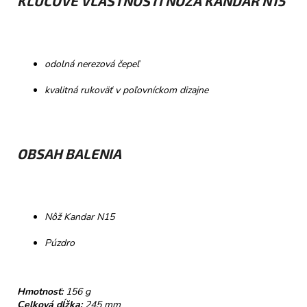
KĽÚČOVÉ VLASTNOSTI NOŽA KANDAR N15
odolná nerezová čepeľ
kvalitná rukoväť v poľovníckom dizajne
OBSAH BALENIA
Nôž Kandar N15
Púzdro
Hmotnosť:
156 g
Celková dĺžka:
245 mm