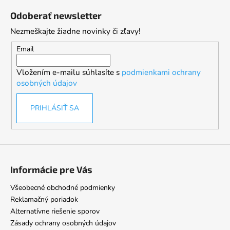
á
Odoberať newsletter
p
Nezmeškajte žiadne novinky či zľavy!
ä
t
Email
i
Vložením e-mailu súhlasíte s
podmienkami ochrany
e
osobných údajov
PRIHLÁSIŤ SA
Informácie pre Vás
Všeobecné obchodné podmienky
Reklamačný poriadok
Alternatívne riešenie sporov
Zásady ochrany osobných údajov