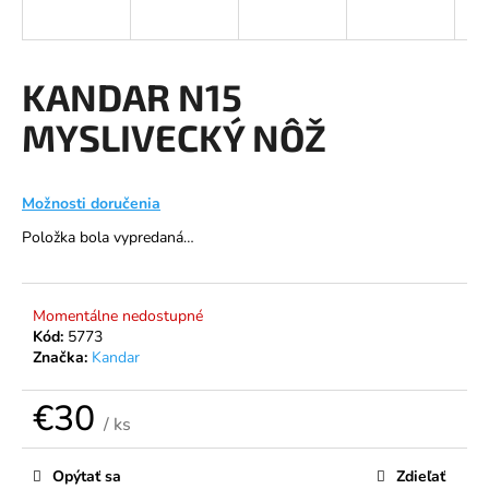
á
j
s
KANDAR N15
ť
MYSLIVECKÝ NÔŽ
?
Možnosti doručenia
Položka bola vypredaná…
HĽADAŤ
Momentálne nedostupné
Kód:
5773
O
Značka:
Kandar
d
p
€30
o
/ ks
r
Jednotková
ú
cena:
Opýtať sa
Zdieľať