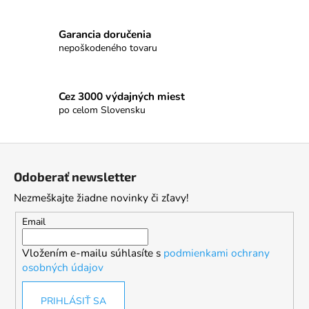
Garancia doručenia
nepoškodeného tovaru
Cez 3000 výdajných miest
po celom Slovensku
Z
á
Odoberať newsletter
p
Nezmeškajte žiadne novinky či zľavy!
ä
t
Email
i
Vložením e-mailu súhlasíte s
podmienkami ochrany
e
osobných údajov
PRIHLÁSIŤ SA