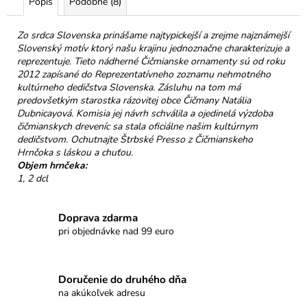
č
Popis
Podobné (8)
a
m
Zo srdca Slovenska prinášame najtypickejší a zrejme najznámejší
e
Slovenský motív ktorý našu krajinu jednoznačne charakterizuje a
reprezentuje. Tieto nádherné Čičmianske ornamenty sú od roku
2012 zapísané do Reprezentatívneho zoznamu nehmotného
NELLI
kultúrneho dedičstva Slovenska. Zásluhu na tom má
PRAVÁ
predovšetkým starostka rázovitej obce Čičmany Natália
ČOKOLÁDA
Dubnicayová. Komisia jej návrh schválila a ojedinelá výzdoba
32%
čičmianskych dreveníc sa stala oficiálne našim kultúrnym
KEŠU
dedičstvom. Ochutnajte Štrbské Presso z Čičmianskeho
&
Hrnčoka s láskou a chuťou.
MALINY
Objem hrnčeka:
€3,50
1, 2 dcl
Doprava zdarma
pri objednávke nad 99 euro
Doručenie do druhého dňa
na akúkoľvek adresu