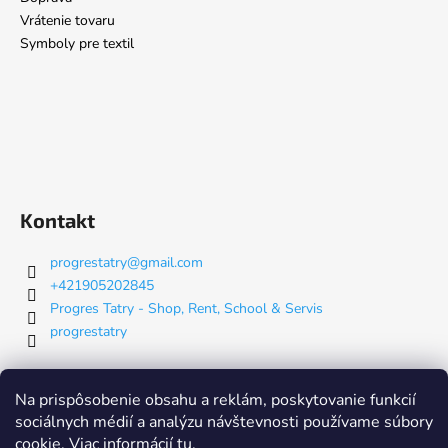
Vrátenie tovaru
Symboly pre textil
Kontakt
progrestatry
@
gmail.com
+421905202845
Progres Tatry - Shop, Rent, School & Servis
progrestatry
Nákupný košík
Na prispôsobenie obsahu a reklám, poskytovanie funkcií
sociálnych médií a analýzu návštevnosti používame súbory
cookie. Viac informácií
tu
.