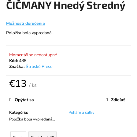
ČIČMANY Hnedý Stredný
á
j
s
Možnosti doručenia
ť
Položka bola vypredaná…
?
Momentálne nedostupné
Kód:
488
Značka:
Štrbské Preso
HĽADAŤ
€13
/ ks
Jednotková
O
cena:
Opýtať sa
Zdieľať
d
p
Kategória
:
Poháre a šálky
o
Položka bola vypredaná…
r
ú