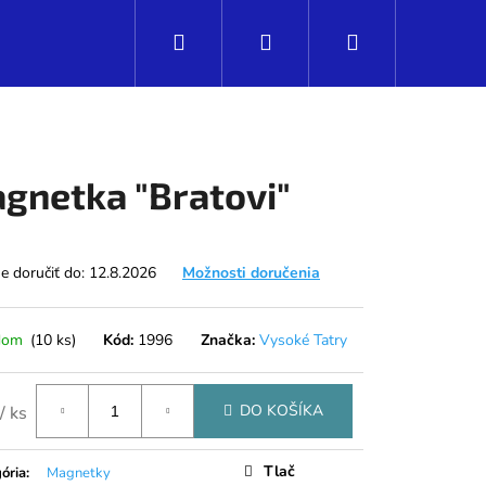
Hľadať
Prihlásenie
Nákupný
košík
gnetka "Bratovi"
 doručiť do:
12.8.2026
Možnosti doručenia
dom
(10 ks)
Kód:
1996
Značka:
Vysoké Tatry
DO KOŠÍKA
/ ks
Nasledujúce
tková
Tlač
ória
:
Magnetky