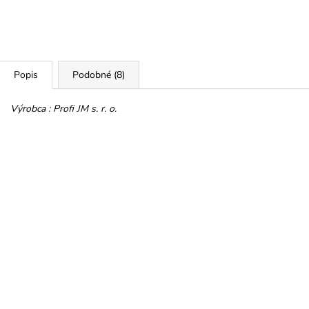
HOREC KOREŇ
PROMENÁDA M
SRDIEČKO
€10
€3,50
Popis
Podobné (8)
Výrobca : Profi JM s. r. o.