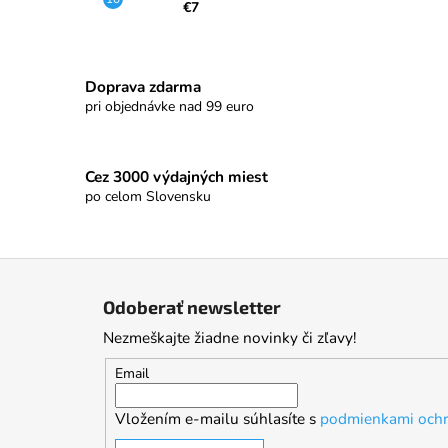
€7
Doprava zdarma
pri objednávke nad 99 euro
Cez 3000 výdajných miest
po celom Slovensku
Z
á
Odoberať newsletter
p
Nezmeškajte žiadne novinky či zľavy!
ä
t
Email
i
Vložením e-mailu súhlasíte s
podmienkami ochr
e