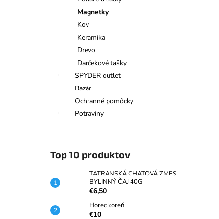
TATRANSKÁ CHATOVÁ ZMES
BYLINNÝ ČAJ 40G
Magnetky
€6,50
Kov
Keramika
Drevo
Darčekové tašky
SPYDER outlet
Bazár
Ochranné pomôcky
Potraviny
Top 10 produktov
TATRANSKÁ CHATOVÁ ZMES
BYLINNÝ ČAJ 40G
€6,50
Horec koreň
€10