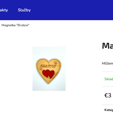
akty
Služby
Magnetka "Bratovi"
Čo potrebujete nájsť?
Ma
HĽADAŤ
Môžeme
Odporúčame
Skla
€3
Jedno
cena:
Kateg