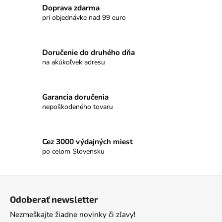
č
Doprava zdarma
a
pri objednávke nad 99 euro
m
e
Doručenie do druhého dňa
na akúkoľvek adresu
TURISTICKÝ
ODZNAK
NA
PALICU
-
Garancia doručenia
HANDMADE
nepoškodeného tovaru
€5
Cez 3000 výdajných miest
po celom Slovensku
Z
á
Odoberať newsletter
p
Nezmeškajte žiadne novinky či zľavy!
ä