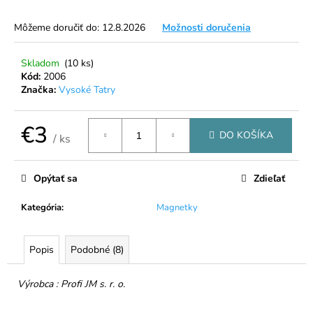
á
Môžeme doručiť do:
12.8.2026
Možnosti doručenia
j
s
Skladom
(10 ks)
ť
Kód:
2006
?
Značka:
Vysoké Tatry
€3
DO KOŠÍKA
/ ks
Jednotková
HĽADAŤ
cena:
Opýtať sa
Zdieľať
Kategória
:
Magnetky
O
d
Popis
Podobné (8)
p
o
r
Výrobca : Profi JM s. r. o.
ú