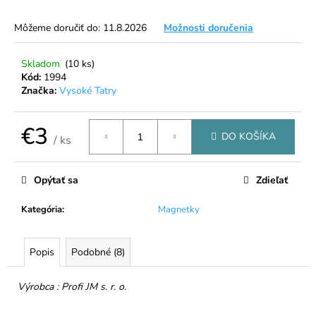
á
Môžeme doručiť do:
11.8.2026
Možnosti doručenia
j
s
Skladom
(10 ks)
ť
Kód:
1994
?
Značka:
Vysoké Tatry
€3
DO KOŠÍKA
/ ks
Jednotková
HĽADAŤ
cena:
Opýtať sa
Zdieľať
Kategória
:
Magnetky
O
d
Popis
Podobné (8)
p
o
r
Výrobca : Profi JM s. r. o.
ú