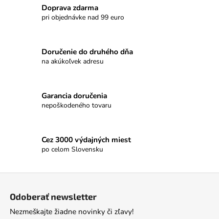
č
Doprava zdarma
a
pri objednávke nad 99 euro
m
e
Doručenie do druhého dňa
na akúkoľvek adresu
TURISTICKÝ
ODZNAK
NA
PALICU
-
Garancia doručenia
HANDMADE
nepoškodeného tovaru
€5
Cez 3000 výdajných miest
po celom Slovensku
Z
á
Odoberať newsletter
p
Nezmeškajte žiadne novinky či zľavy!
ä