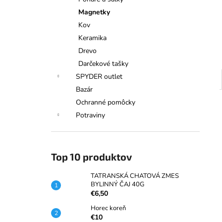
TATRANSKÁ CHATOVÁ ZMES
BYLINNÝ ČAJ 40G
Magnetky
€6,50
Kov
Keramika
Drevo
Darčekové tašky
SPYDER outlet
Bazár
Ochranné pomôcky
Potraviny
Top 10 produktov
TATRANSKÁ CHATOVÁ ZMES
BYLINNÝ ČAJ 40G
€6,50
Horec koreň
€10