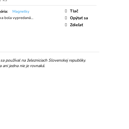
NKY MALINY V
tková
 ČOKOLÁDE
Tlač
ória
:
Magnetky
ka bola vypredaná…
Opýtať sa
Zdieľať
sa používal na železniciach Slovenskej republiky.
ani jedna nie je rovnaká.