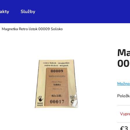
akty
Služby
Magnetka Retro lístok 00009 Solisko
Čo potrebujete nájsť?
Ma
HĽADAŤ
00
Odporúčame
Možnos
Položk
Vypr
€3