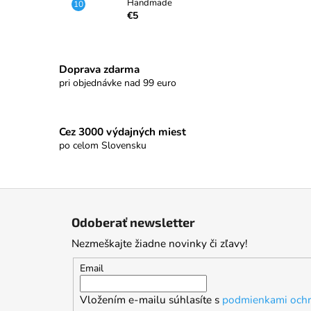
Handmade
€5
Doprava zdarma
pri objednávke nad 99 euro
Cez 3000 výdajných miest
po celom Slovensku
Z
á
Odoberať newsletter
p
Nezmeškajte žiadne novinky či zľavy!
ä
t
Email
i
Vložením e-mailu súhlasíte s
podmienkami ochr
e