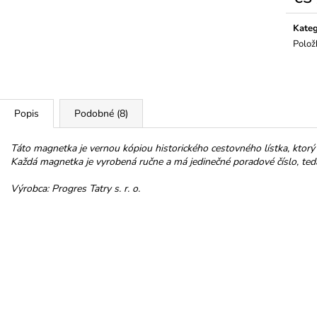
HOREC KOREŇ
NELLI TROJHRÁ
Jedno
MLIEČNEJ 32%
€10
cena:
Kateg
€3,50
Polož
Popis
Podobné (8)
Táto magnetka je vernou kópiou historického cestovného lístka, ktorý 
Každá magnetka je vyrobená ručne a má jedinečné poradové číslo, teda 
Výrobca: Progres Tatry s. r. o.