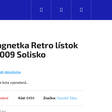
Hľadať
Prihlásenie
Nákupný
košík
gnetka Retro lístok
009 Solisko
ti doručenia
a bola vypredaná…
Nasledujúce
edané
Kód:
6494
Značka:
Vysoké Tatry
/ ks