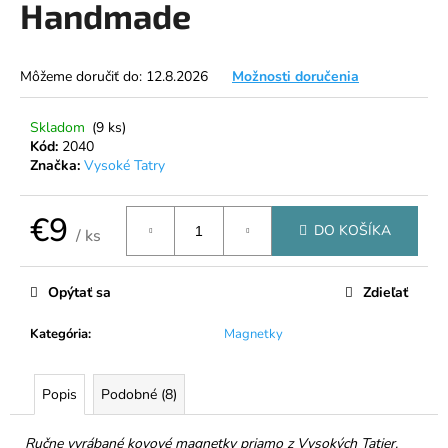
Handmade
á
j
s
Môžeme doručiť do:
12.8.2026
Možnosti doručenia
ť
?
Skladom
(9 ks)
Kód:
2040
Značka:
Vysoké Tatry
€9
DO KOŠÍKA
HĽADAŤ
/ ks
Jednotková
cena:
Opýtať sa
Zdieľať
O
Kategória
:
Magnetky
d
p
o
Popis
Podobné (8)
r
ú
Ručne vyrábané kovové magnetky priamo z Vysokých Tatier.