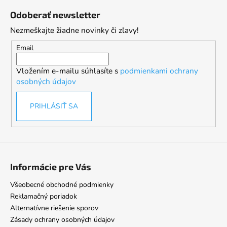
á
Odoberať newsletter
p
Nezmeškajte žiadne novinky či zľavy!
ä
t
Email
i
Vložením e-mailu súhlasíte s
podmienkami ochrany
e
osobných údajov
PRIHLÁSIŤ SA
Informácie pre Vás
Všeobecné obchodné podmienky
Reklamačný poriadok
Alternatívne riešenie sporov
Zásady ochrany osobných údajov