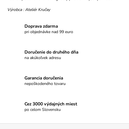
č
a
Výrobca : Ateliér Kručay
m
e
Doprava zdarma
pri objednávke nad 99 euro
PROMENÁDA
HORKÁ
ČOKOLÁDA
SRDIEČKO
Doručenie do druhého dňa
na akúkoľvek adresu
€3,50
Garancia doručenia
nepoškodeného tovaru
Cez 3000 výdajných miest
po celom Slovensku
Z