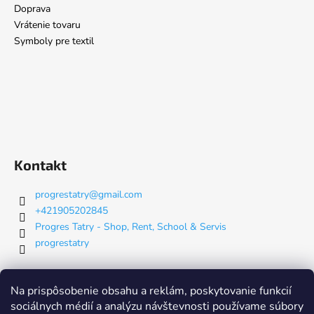
Doprava
Vrátenie tovaru
Symboly pre textil
Kontakt
progrestatry
@
gmail.com
+421905202845
Progres Tatry - Shop, Rent, School & Servis
progrestatry
Nákupný košík
Na prispôsobenie obsahu a reklám, poskytovanie funkcií
sociálnych médií a analýzu návštevnosti používame súbory