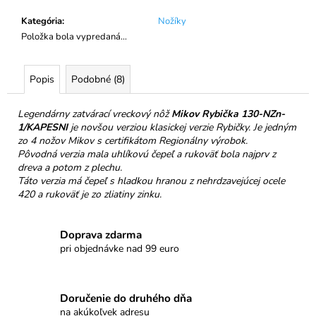
č
a
Kategória
:
Nožíky
m
Položka bola vypredaná…
e
Popis
Podobné (8)
NELLI
PRAVÁ
ČOKOLÁDA
Legendárny zatvárací vreckový nôž
Mikov Rybička 130-NZn-
32%
1/KAPESNI
je novšou verziou klasickej verzie Rybičky. Je jedným
KEŠU
zo 4 nožov Mikov s certifikátom Regionálny výrobok.
&
Pôvodná verzia mala uhlíkovú čepeľ a rukoväť bola najprv z
MALINY
dreva a potom z plechu.
€3,50
Táto verzia má čepeľ s hladkou hranou z nehrdzavejúcej ocele
420 a rukoväť je zo zliatiny zinku.
Doprava zdarma
pri objednávke nad 99 euro
Doručenie do druhého dňa
na akúkoľvek adresu