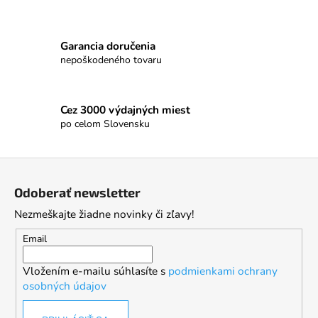
Garancia doručenia
nepoškodeného tovaru
Cez 3000 výdajných miest
po celom Slovensku
Z
á
Odoberať newsletter
p
Nezmeškajte žiadne novinky či zľavy!
ä
t
Email
i
Vložením e-mailu súhlasíte s
podmienkami ochrany
e
osobných údajov