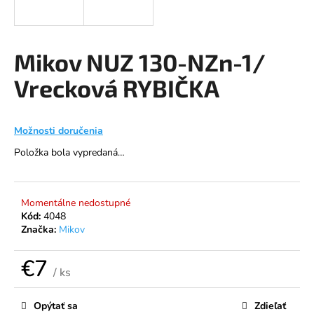
á
j
s
Mikov NUZ 130-NZn-1/
ť
Vrecková RYBIČKA
?
Možnosti doručenia
Položka bola vypredaná…
HĽADAŤ
Momentálne nedostupné
Kód:
4048
O
Značka:
Mikov
d
p
€7
o
/ ks
r
Jednotková
ú
cena:
Opýtať sa
Zdieľať