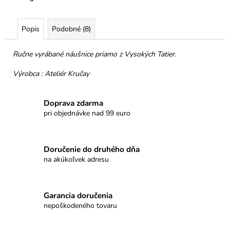
č
a
m
Popis
Podobné (8)
e
Ručne vyrábané náušnice priamo z Vysokých Tatier.
NELLI
PRAVÁ
Výrobca : Ateliér Kručay
ČOKOLÁDA
54%
JAHODY
Doprava zdarma
pri objednávke nad 99 euro
€3,50
Doručenie do druhého dňa
na akúkoľvek adresu
Garancia doručenia
nepoškodeného tovaru