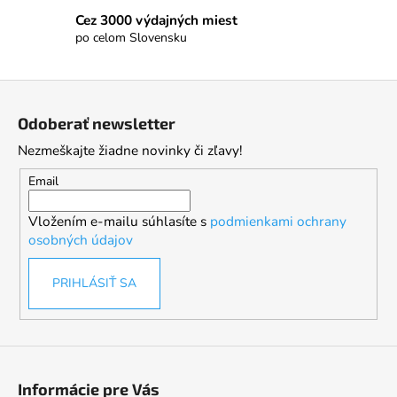
Cez 3000 výdajných miest
po celom Slovensku
Z
á
Odoberať newsletter
p
Nezmeškajte žiadne novinky či zľavy!
ä
t
Email
i
Vložením e-mailu súhlasíte s
podmienkami ochrany
e
osobných údajov
PRIHLÁSIŤ SA
Informácie pre Vás