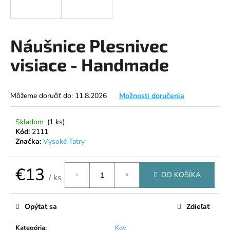
á
j
s
Náušnice Plesnivec
ť
visiace - Handmade
?
Môžeme doručiť do:
11.8.2026
Možnosti doručenia
HĽADAŤ
Skladom
(1 ks)
Kód:
2111
Značka:
Vysoké Tatry
O
€13
d
DO KOŠÍKA
/ ks
p
Jednotková
o
cena:
Opýtať sa
Zdieľať
r
ú
Kategória
:
Kov