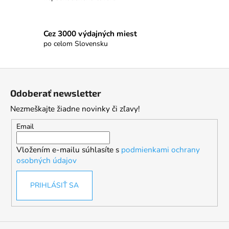
Cez 3000 výdajných miest
po celom Slovensku
Z
á
Odoberať newsletter
p
Nezmeškajte žiadne novinky či zľavy!
ä
t
Email
i
Vložením e-mailu súhlasíte s
podmienkami ochrany
e
osobných údajov
PRIHLÁSIŤ SA