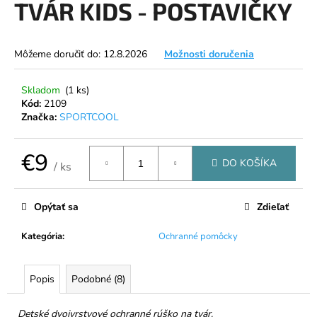
TVÁR KIDS - POSTAVIČKY
á
j
s
Môžeme doručiť do:
12.8.2026
Možnosti doručenia
ť
?
Skladom
(1 ks)
Kód:
2109
Značka:
SPORTCOOL
€9
DO KOŠÍKA
HĽADAŤ
/ ks
Jednotková
cena:
Opýtať sa
Zdieľať
O
Kategória
:
Ochranné pomôcky
d
p
o
Popis
Podobné (8)
r
ú
Detské dvojvrstvové ochranné rúško na tvár.