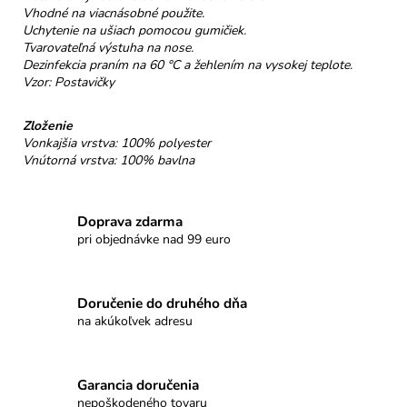
č
Vhodné na viacnásobné použite.
a
Uchytenie na ušiach pomocou gumičiek.
m
Tvarovateľná výstuha na nose.
e
Dezinfekcia praním na 60 °C a žehlením na vysokej teplote.
Vzor: Postavičky
NELLI
Zloženie
PRAVÁ
Vonkajšia vrstva: 100% polyester
ČOKOLÁDA
Vnútorná vrstva: 100% bavlna
54%
JAHODY
€3,50
Doprava zdarma
pri objednávke nad 99 euro
Doručenie do druhého dňa
na akúkoľvek adresu
Garancia doručenia
nepoškodeného tovaru