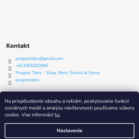
Kontakt
progrestatry
@
gmail.com
+421905202845
Progres Tatry - Shop, Rent, School & Servis
progrestatry
Nákupný košík
Na prispôsobenie obsahu a reklám, poskytovanie funkcií
sociálnych médií a analýzu návštevnosti používame súbory
cookie. Viac informácií
tu
.
0
KS /
€0
Nastavenie