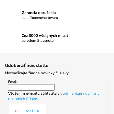
Garancia doručenia
nepoškodeného tovaru
Cez 3000 výdajných miest
po celom Slovensku
Z
á
Odoberať newsletter
p
Nezmeškajte žiadne novinky či zľavy!
ä
t
Email
i
Vložením e-mailu súhlasíte s
podmienkami ochrany
e
osobných údajov
PRIHLÁSIŤ SA