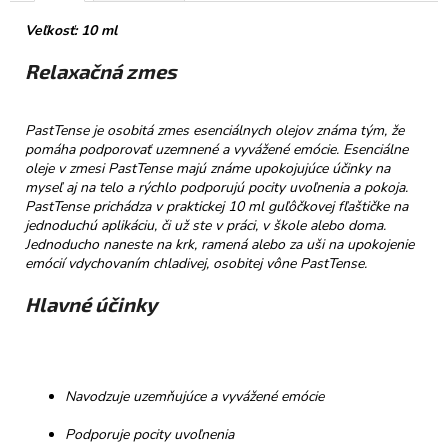
č
a
Veľkosť: 10 ml
m
e
Relaxačná zmes
TATRANSKÁ
PastTense je osobitá zmes esenciálnych olejov známa tým, že
CHATOVÁ
pomáha podporovať uzemnené a vyvážené emócie. Esenciálne
ZMES
oleje v zmesi PastTense majú známe upokojujúce účinky na
BYLINNÝ
myseľ aj na telo a rýchlo podporujú pocity uvoľnenia a pokoja.
ČAJ
PastTense prichádza v praktickej 10 ml guľôčkovej fľaštičke na
40G
jednoduchú aplikáciu, či už ste v práci, v škole alebo doma.
€6,50
Jednoducho naneste na krk, ramená alebo za uši na upokojenie
emócií vdychovaním chladivej, osobitej vône PastTense.
Hlavné účinky
Navodzuje uzemňujúce a vyvážené emócie
Podporuje pocity uvoľnenia