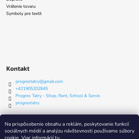
Vrátenie tovaru
Symboly pre textil
Kontakt
progrestatry
@
gmail.com
+421905202845
Progres Tatry - Shop, Rent, School & Servis
progrestatry
Nákupný košík
Na prispôsobenie obsahu a reklám, poskytovanie funkcií
sociálnych médií a analýzu návštevnosti používame súbory
cookie. Viac informácií
tu
.