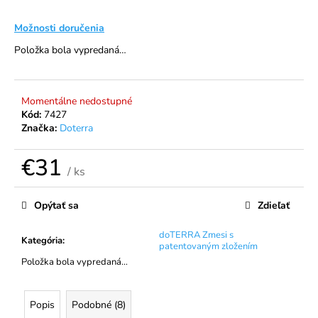
á
Možnosti doručenia
j
Položka bola vypredaná…
s
ť
?
Momentálne nedostupné
Kód:
7427
Značka:
Doterra
€31
HĽADAŤ
/ ks
Jednotková
cena:
Opýtať sa
Zdieľať
O
doTERRA Zmesi s
d
Kategória
:
patentovaným zložením
p
Položka bola vypredaná…
o
r
ú
Popis
Podobné (8)