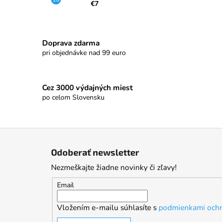
€7
Doprava zdarma
pri objednávke nad 99 euro
Cez 3000 výdajných miest
po celom Slovensku
Z
á
Odoberať newsletter
p
Nezmeškajte žiadne novinky či zľavy!
ä
t
Email
i
Vložením e-mailu súhlasíte s
podmienkami ochr
e