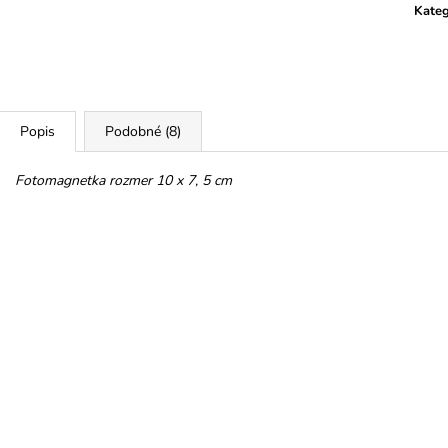
HOREC KOREŇ
PROMENÁDA M
Kateg
SRDIEČKO
€10
€3,50
Popis
Podobné (8)
Fotomagnetka rozmer 10 x 7, 5 cm