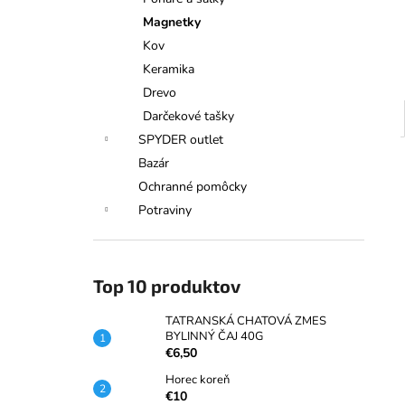
TATRANSKÁ CHATOVÁ ZMES
BYLINNÝ ČAJ 40G
Magnetky
€6,50
Kov
Keramika
Drevo
Darčekové tašky
SPYDER outlet
Bazár
Ochranné pomôcky
Potraviny
Top 10 produktov
TATRANSKÁ CHATOVÁ ZMES
BYLINNÝ ČAJ 40G
€6,50
Horec koreň
€10