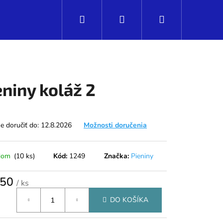
Hľadať
Prihlásenie
Nákupný
košík
eniny koláž 2
 doručiť do:
12.8.2026
Možnosti doručenia
dom
(10 ks)
Kód:
1249
Značka:
Pieniny
,50
/ ks
tková
Nasledujúce
DO KOŠÍKA