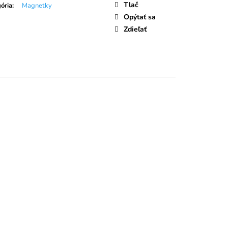
LIEČNA ČOKOLÁDA
Tlač
ória
:
Magnetky
Opýtať sa
Zdieľať