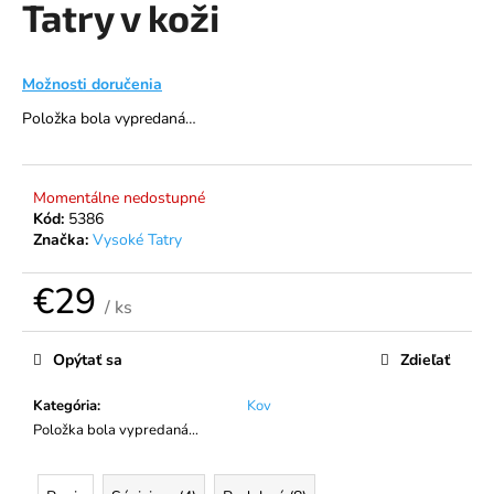
Tatry v koži
á
j
s
Možnosti doručenia
ť
Položka bola vypredaná…
?
Momentálne nedostupné
Kód:
5386
Značka:
Vysoké Tatry
HĽADAŤ
€29
/ ks
Jednotková
O
cena:
Opýtať sa
Zdieľať
d
p
Kategória
:
Kov
o
Položka bola vypredaná…
r
ú