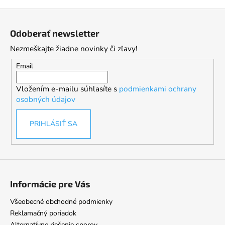
Z
á
Odoberať newsletter
p
Nezmeškajte žiadne novinky či zľavy!
ä
t
Email
i
Vložením e-mailu súhlasíte s
podmienkami ochrany
e
osobných údajov
PRIHLÁSIŤ SA
Informácie pre Vás
Všeobecné obchodné podmienky
Reklamačný poriadok
Alternatívne riešenie sporov