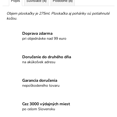
č
Popis
Súvisiace (4)
Podobné (8)
a
m
Objem ploskačky je 275ml. Ploskačka aj poháriky sú potiahnuté
e
kožou.
PROMENÁDA
Doprava zdarma
MLIEČNA
pri objednávke nad 99 euro
ČOKOLÁDA
SRDIEČKO
€3,50
Doručenie do druhého dňa
na akúkoľvek adresu
Garancia doručenia
nepoškodeného tovaru
Cez 3000 výdajných miest
po celom Slovensku