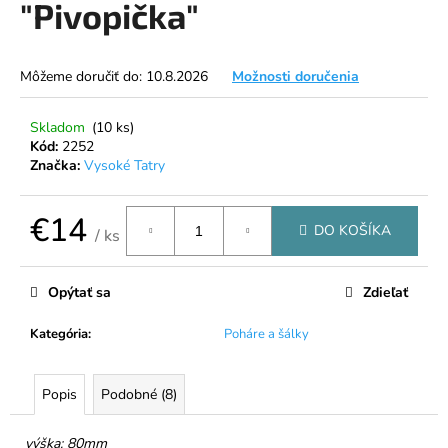
"Pivopička"
á
j
s
Môžeme doručiť do:
10.8.2026
Možnosti doručenia
ť
?
Skladom
(10 ks)
Kód:
2252
Značka:
Vysoké Tatry
€14
DO KOŠÍKA
HĽADAŤ
/ ks
Jednotková
cena:
Opýtať sa
Zdieľať
O
Kategória
:
Poháre a šálky
d
p
o
Popis
Podobné (8)
r
ú
výška: 80mm