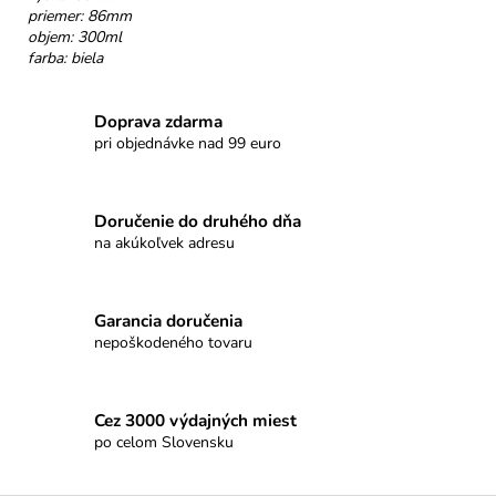
č
priemer: 86mm
a
objem: 300ml
m
farba: biela
e
Doprava zdarma
HOREC
pri objednávke nad 99 euro
KOREŇ
€10
Doručenie do druhého dňa
na akúkoľvek adresu
Garancia doručenia
nepoškodeného tovaru
Cez 3000 výdajných miest
po celom Slovensku