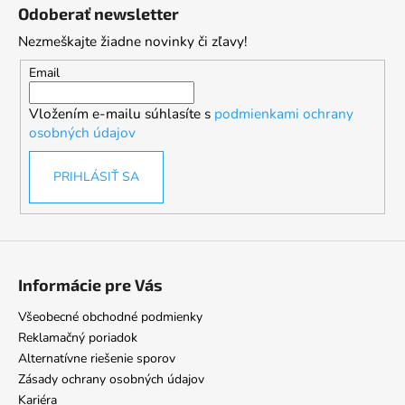
á
Odoberať newsletter
p
Nezmeškajte žiadne novinky či zľavy!
ä
t
Email
i
Vložením e-mailu súhlasíte s
podmienkami ochrany
e
osobných údajov
PRIHLÁSIŤ SA
Informácie pre Vás
Všeobecné obchodné podmienky
Reklamačný poriadok
Alternatívne riešenie sporov
Zásady ochrany osobných údajov
Kariéra