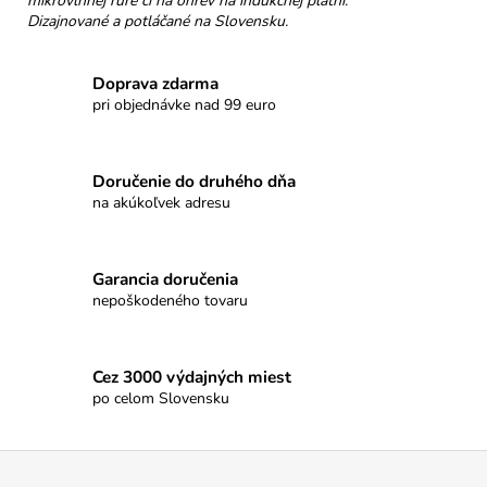
mikrovlnnej rúre či na ohrev na indukčnej platni.
Dizajnované a potláčané na Slovensku.
Doprava zdarma
pri objednávke nad 99 euro
Doručenie do druhého dňa
na akúkoľvek adresu
Garancia doručenia
nepoškodeného tovaru
Cez 3000 výdajných miest
po celom Slovensku
Z