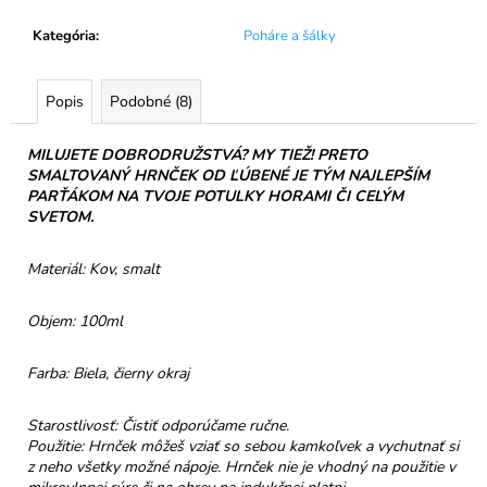
č
a
Kategória
:
Poháre a šálky
m
e
Popis
Podobné (8)
NELLI
MILUJETE DOBRODRUŽSTVÁ? MY TIEŽ! PRETO
PRAVÁ
ČOKOLÁDA
SMALTOVANÝ HRNČEK OD ĽÚBENÉ JE TÝM NAJLEPŠÍM
54%
PARŤÁKOM NA TVOJE POTULKY HORAMI ČI CELÝM
PISTÁCIE
SVETOM.
&
SLANÝ
KARAMEL
Materiál: Kov, smalt
€3,50
Objem: 100ml
Farba: Biela, čierny okraj
Starostlivosť: Čistiť odporúčame ručne.
Použitie: Hrnček môžeš vziať so sebou kamkoľvek a vychutnať si
z neho všetky možné nápoje. Hrnček nie je vhodný na použitie v