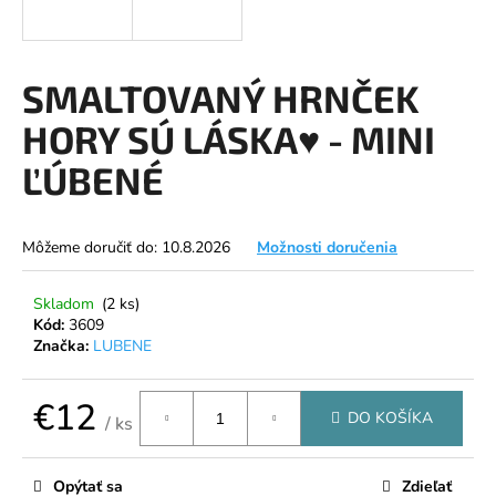
á
j
s
SMALTOVANÝ HRNČEK
ť
HORY SÚ LÁSKA♥ - MINI
?
ĽÚBENÉ
Môžeme doručiť do:
10.8.2026
Možnosti doručenia
HĽADAŤ
Skladom
(2 ks)
Kód:
3609
Značka:
LUBENE
O
d
p
€12
DO KOŠÍKA
/ ks
o
Jednotková
r
cena:
ú
Opýtať sa
Zdieľať