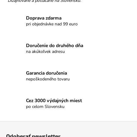
Dizajnované a potláčané na Slovensku.
Doprava zdarma
pri objednávke nad 99 euro
Doručenie do druhého dňa
na akúkoľvek adresu
Garancia doručenia
nepoškodeného tovaru
Cez 3000 výdajných miest
po celom Slovensku
Z
á
Odoberať newsletter