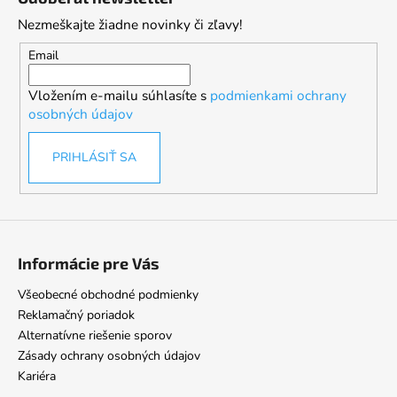
p
Nezmeškajte žiadne novinky či zľavy!
ä
t
Email
i
Vložením e-mailu súhlasíte s
podmienkami ochrany
e
osobných údajov
PRIHLÁSIŤ SA
Informácie pre Vás
Všeobecné obchodné podmienky
Reklamačný poriadok
Alternatívne riešenie sporov
Zásady ochrany osobných údajov
Kariéra