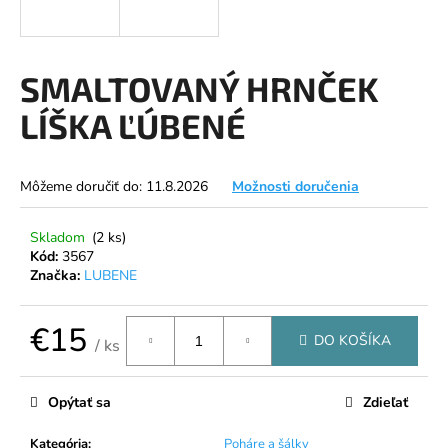
á
j
s
SMALTOVANÝ HRNČEK
ť
LÍŠKA ĽÚBENÉ
?
Môžeme doručiť do:
11.8.2026
Možnosti doručenia
HĽADAŤ
Skladom
(2 ks)
Kód:
3567
Značka:
LUBENE
O
€15
d
DO KOŠÍKA
/ ks
p
Jednotková
o
cena:
Opýtať sa
Zdieľať
r
ú
Kategória
:
Poháre a šálky