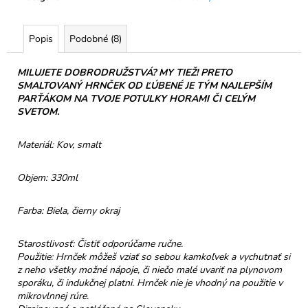
č
a
m
Popis
Podobné (8)
e
MILUJETE DOBRODRUŽSTVÁ? MY TIEŽ! PRETO
SMALTOVANÝ HRNČEK OD ĽÚBENÉ JE TÝM NAJLEPŠÍM
NELLI
PRAVÁ
PARŤÁKOM NA TVOJE POTULKY HORAMI ČI CELÝM
ČOKOLÁDA
SVETOM.
54%
JAHODY
Materiál: Kov, smalt
€3,50
Objem: 330ml
Farba: Biela, čierny okraj
Starostlivosť: Čistiť odporúčame ručne.
Použitie: Hrnček môžeš vziať so sebou kamkoľvek a vychutnať si
z neho všetky možné nápoje, či niečo malé uvariť na plynovom
sporáku, či indukčnej platni. Hrnček nie je vhodný na použitie v
mikrovlnnej rúre.