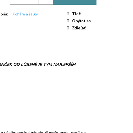
LIEČNA ČOKOLÁDA
Tlač
ória
:
Poháre a šálky
Opýtať sa
Zdieľať
NČEK OD ĽÚBENÉ JE TÝM NAJLEPŠÍM
o všetky možné nápoje, či niečo malé uvariť na