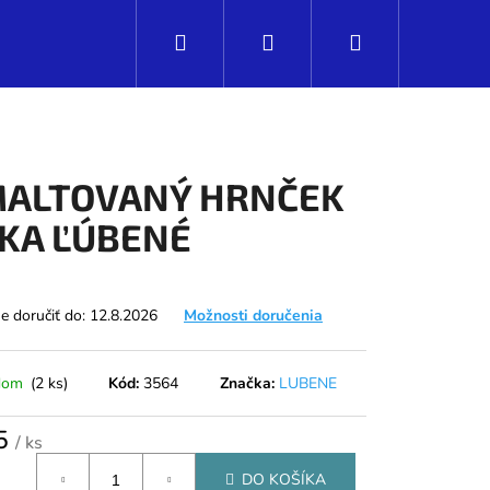
Hľadať
Prihlásenie
Nákupný
košík
ALTOVANÝ HRNČEK
KA ĽÚBENÉ
 doručiť do:
12.8.2026
Možnosti doručenia
dom
(2 ks)
Kód:
3564
Značka:
LUBENE
Nasledujúce
5
/ ks
tková
DO KOŠÍKA