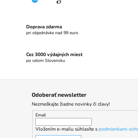
€7
Doprava zdarma
pri objednávke nad 99 euro
Cez 3000 výdajných miest
po celom Slovensku
Z
á
Odoberať newsletter
p
Nezmeškajte žiadne novinky či zľavy!
ä
t
Email
i
Vložením e-mailu súhlasíte s
podmienkami ochr
e