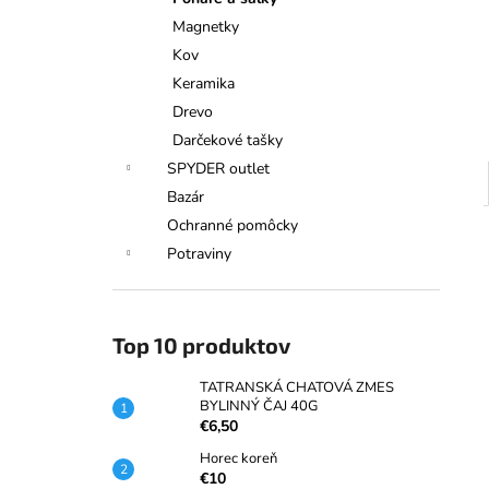
TATRANSKÁ CHATOVÁ ZMES
BYLINNÝ ČAJ 40G
Magnetky
€6,50
Kov
Keramika
Drevo
Darčekové tašky
SPYDER outlet
Bazár
Ochranné pomôcky
Potraviny
Top 10 produktov
TATRANSKÁ CHATOVÁ ZMES
BYLINNÝ ČAJ 40G
€6,50
Horec koreň
€10