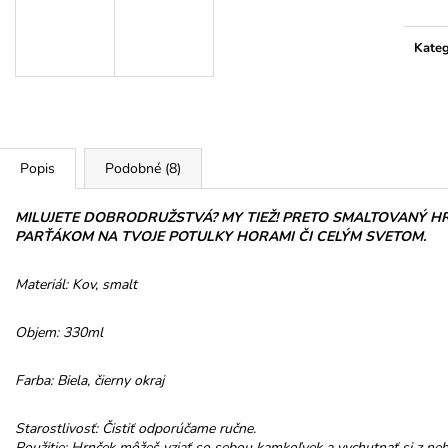
HOREC KOREŇ
PROMENÁDA M
SRDIEČKO
€10
€3,50
Kateg
Popis
Podobné (8)
MILUJETE DOBRODRUŽSTVÁ? MY TIEŽ! PRETO SMALTOVANÝ HR
PARŤÁKOM NA TVOJE POTULKY HORAMI ČI CELÝM SVETOM.
Materiál: Kov, smalt
Objem: 330ml
Farba: Biela, čierny okraj
Starostlivosť: Čistiť odporúčame ručne.
Použitie: Hrnček môžeš vziať so sebou kamkoľvek a vychutnať si z neh