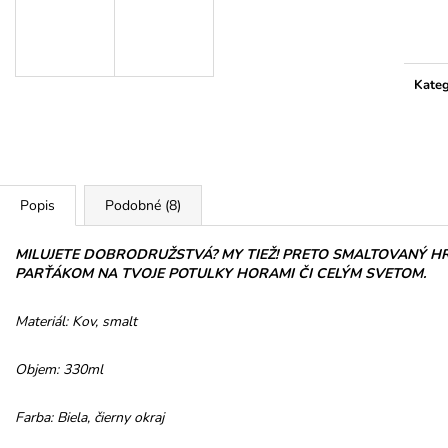
HOREC KOREŇ
PROMENÁDA M
Jedno
SRDIEČKO
€10
cena:
€3,50
Kateg
Popis
Podobné (8)
MILUJETE DOBRODRUŽSTVÁ? MY TIEŽ! PRETO SMALTOVANÝ HR
PARŤÁKOM NA TVOJE POTULKY HORAMI ČI CELÝM SVETOM.
Materiál: Kov, smalt
Objem: 330ml
Farba: Biela, čierny okraj