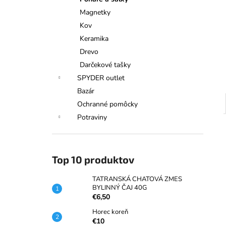
TATRANSKÁ CHATOVÁ ZMES
BYLINNÝ ČAJ 40G
Magnetky
€6,50
Kov
Keramika
Drevo
Darčekové tašky
SPYDER outlet
Bazár
Ochranné pomôcky
Potraviny
Top 10 produktov
TATRANSKÁ CHATOVÁ ZMES
BYLINNÝ ČAJ 40G
€6,50
Horec koreň
€10