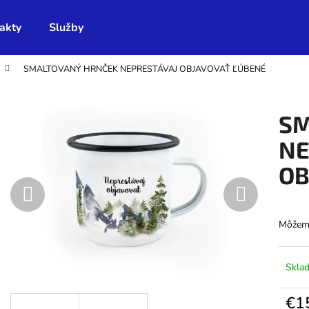
akty
Služby
SMALTOVANÝ HRNČEK NEPRESTÁVAJ OBJAVOVAŤ ĽÚBENÉ
Čo potrebujete nájsť?
SM
HĽADAŤ
NE
OB
Odporúčame
Môžeme
Skla
€1