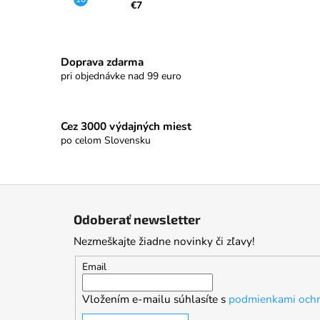
€7
Doprava zdarma
pri objednávke nad 99 euro
Cez 3000 výdajných miest
po celom Slovensku
Z
á
Odoberať newsletter
p
Nezmeškajte žiadne novinky či zľavy!
ä
t
Email
i
Vložením e-mailu súhlasíte s
podmienkami ochr
e