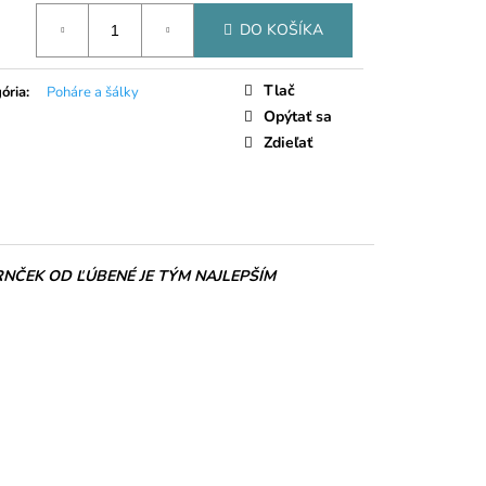
LIEČNA ČOKOLÁDA
tková
DO KOŠÍKA
Tlač
ória
:
Poháre a šálky
Opýtať sa
Zdieľať
NČEK OD ĽÚBENÉ JE TÝM NAJLEPŠÍM