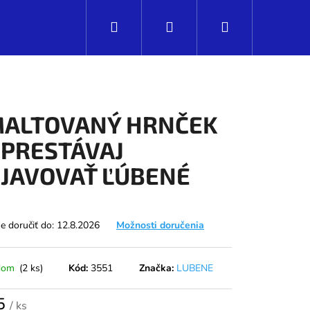
Hľadať
Prihlásenie
Nákupný
košík
ALTOVANÝ HRNČEK
PRESTÁVAJ
JAVOVAŤ ĽÚBENÉ
 doručiť do:
12.8.2026
Možnosti doručenia
dom
(2 ks)
Kód:
3551
Značka:
LUBENE
Nasledujúce
5
/ ks