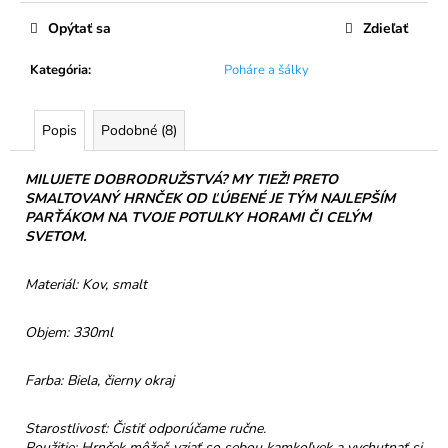
č
cena:
a
Opýtať sa
Zdieľať
m
e
Kategória
:
Poháre a šálky
TATRANSKÁ
Popis
Podobné (8)
CHATOVÁ
ZMES
BYLINNÝ
MILUJETE DOBRODRUŽSTVÁ? MY TIEŽ! PRETO
ČAJ
SMALTOVANÝ HRNČEK OD ĽÚBENÉ JE TÝM NAJLEPŠÍM
40G
PARŤÁKOM NA TVOJE POTULKY HORAMI ČI CELÝM
SVETOM.
€6,50
Materiál: Kov, smalt
Objem: 330ml
Farba: Biela, čierny okraj
Starostlivosť: Čistiť odporúčame ručne.
Použitie: Hrnček môžeš vziať so sebou kamkoľvek a vychutnať si