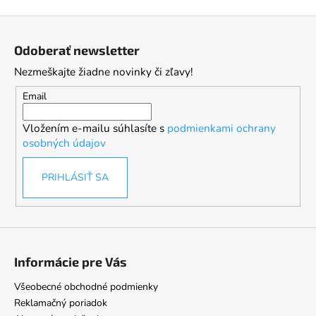
Z
á
Odoberať newsletter
p
Nezmeškajte žiadne novinky či zľavy!
ä
t
Email
i
Vložením e-mailu súhlasíte s
podmienkami ochrany
e
osobných údajov
PRIHLÁSIŤ SA
Informácie pre Vás
Všeobecné obchodné podmienky
Reklamačný poriadok