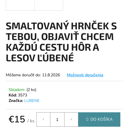
á
j
s
SMALTOVANÝ HRNČEK S
ť
TEBOU, OBJAVIŤ CHCEM
?
KAŽDÚ CESTU HÔR A
LESOV ĽÚBENÉ
HĽADAŤ
Môžeme doručiť do:
11.8.2026
Možnosti doručenia
Skladom
(2 ks)
O
Kód:
3573
d
Značka:
LUBENE
p
o
€15
r
DO KOŠÍKA
/ ks
ú
Jednotková