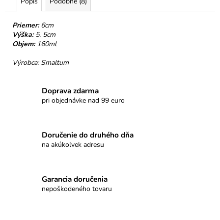
č
Popis
Podobné (8)
a
m
Priemer:
6cm
e
Výška:
5. 5cm
Objem:
160ml
PROMENÁDA
Výrobca: Smaltum
MLIEČNA
ČOKOLÁDA
SRDIEČKO
Doprava zdarma
€3,50
pri objednávke nad 99 euro
Doručenie do druhého dňa
na akúkoľvek adresu
Garancia doručenia
nepoškodeného tovaru