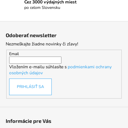
Cez 3000 výdajných miest
po celom Slovensku
Z
á
Odoberať newsletter
p
Nezmeškajte žiadne novinky či zľavy!
ä
t
Email
i
Vložením e-mailu súhlasíte s
podmienkami ochrany
e
osobných údajov
PRIHLÁSIŤ SA
Informácie pre Vás