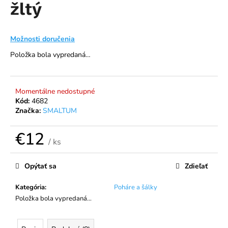
žltý
á
j
s
Možnosti doručenia
ť
Položka bola vypredaná…
?
Momentálne nedostupné
Kód:
4682
Značka:
SMALTUM
HĽADAŤ
€12
/ ks
Jednotková
O
cena:
Opýtať sa
Zdieľať
d
p
Kategória
:
Poháre a šálky
o
Položka bola vypredaná…
r
ú