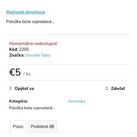
á
Možnosti doručenia
j
Položka bola vypredaná…
s
ť
?
Momentálne nedostupné
Kód:
2205
Značka:
Vysoké Tatry
€5
HĽADAŤ
/ ks
Jednotková
cena:
Opýtať sa
Zdieľať
O
Kategória
:
Keramika
d
Položka bola vypredaná…
p
o
r
Popis
Podobné (8)
ú