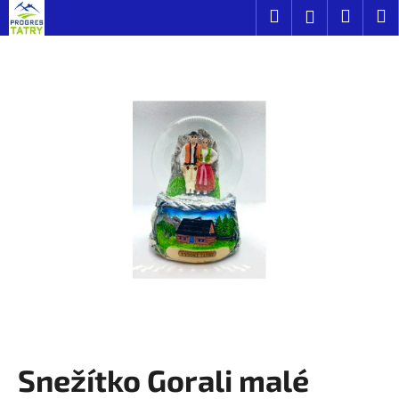
K
Prejsť
Hľadať
Náku
M
Prihláseni
na
o
obsah
Späť
Späť
košík
š
í
Č
k
o
p
o
t
r
e
b
u
j
e
t
Snežítko Gorali malé
e
n