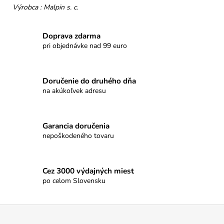
č
Výrobca : Malpin s. c.
a
m
e
Doprava zdarma
pri objednávke nad 99 euro
HOREC
KOREŇ
Doručenie do druhého dňa
€10
na akúkoľvek adresu
Garancia doručenia
nepoškodeného tovaru
Cez 3000 výdajných miest
po celom Slovensku
Z
á