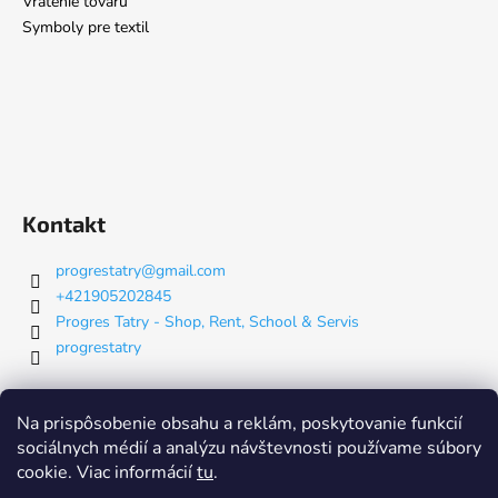
Vrátenie tovaru
Symboly pre textil
Kontakt
progrestatry
@
gmail.com
+421905202845
Progres Tatry - Shop, Rent, School & Servis
progrestatry
Nákupný košík
Na prispôsobenie obsahu a reklám, poskytovanie funkcií
sociálnych médií a analýzu návštevnosti používame súbory
cookie. Viac informácií
tu
.
0
KS /
€0