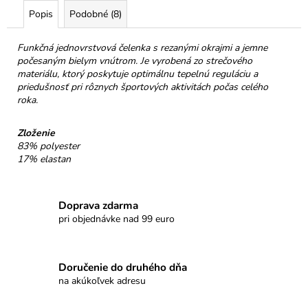
č
Popis
Podobné (8)
a
m
e
Funkčná jednovrstvová čelenka s rezanými okrajmi a jemne
počesaným bielym vnútrom. Je vyrobená zo strečového
materiálu, ktorý poskytuje optimálnu tepelnú reguláciu a
PROMENÁDA
priedušnosť pri rôznych športových aktivitách počas celého
MLIEČNA
roka.
ČOKOLÁDA
SRDIEČKO
Zloženie
€3,50
83% polyester
17% elastan
Doprava zdarma
pri objednávke nad 99 euro
Doručenie do druhého dňa
na akúkoľvek adresu