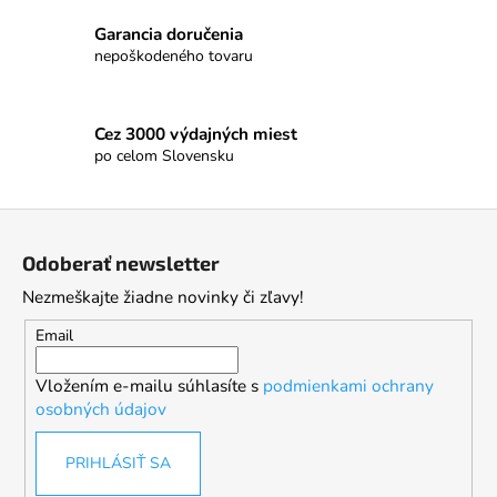
Garancia doručenia
nepoškodeného tovaru
Cez 3000 výdajných miest
po celom Slovensku
Z
á
Odoberať newsletter
p
Nezmeškajte žiadne novinky či zľavy!
ä
t
Email
i
Vložením e-mailu súhlasíte s
podmienkami ochrany
e
osobných údajov
PRIHLÁSIŤ SA