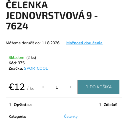
ČELENKA
á
JEDNOVRSTVOVÁ ´9 -
j
s
7624
ť
?
Môžeme doručiť do:
11.8.2026
Možnosti doručenia
Skladom
(2 ks)
Kód:
375
HĽADAŤ
Značka:
SPORTCOOL
€12
DO KOŠÍKA
/ ks
O
Jednotková
d
cena:
p
Opýtať sa
Zdieľať
o
r
Kategória
:
Čelenky
ú