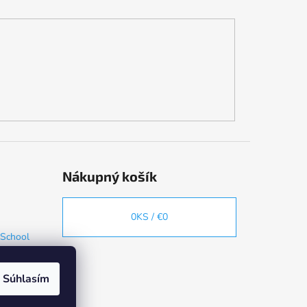
Nákupný košík
0
KS /
€0
 School
Súhlasím