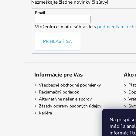
Nezmeškajte žiadne novinky či zľavy!
ä
t
Email
i
Vložením e-mailu súhlasíte s
podmienkami ochr
e
PRIHLÁSIŤ SA
Informácie pre Vás
Ako 
Všeobecné obchodné podmienky
Pla
Reklamačný poriadok
Dop
Alternatívne riešenie sporov
Vrát
Zásady ochrany osobných údajov
Symb
Kariéra
Na prispôso
médií a ana
informácií
t