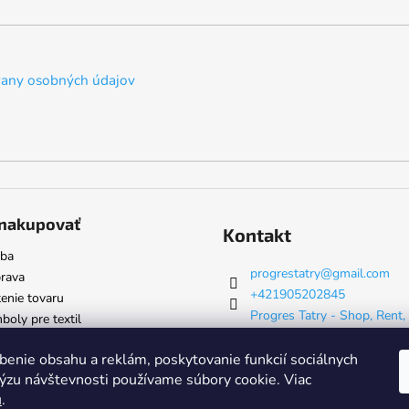
any osobných údajov
nakupovať
Kontakt
tba
progrestatry
@
gmail.com
rava
+421905202845
enie tovaru
Progres Tatry - Shop, Rent,
oly pre textil
& Servis
progrestatry
benie obsahu a reklám, poskytovanie funkcií sociálnych
lýzu návštevnosti používame súbory cookie. Viac
u
.