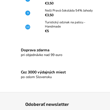
€3,50
Nelli Pravá čokoláda 54% Jahody
€3,50
Turistický odznak na palicu -
Handmade
€5
Doprava zdarma
pri objednávke nad 99 euro
Cez 3000 výdajných miest
po celom Slovensku
Z
á
Odoberať newsletter
p