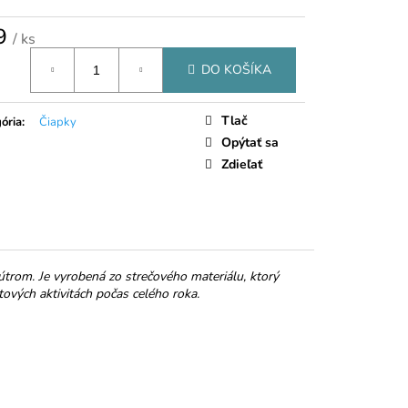
NKY MALINY V
 ČOKOLÁDE
9
/ ks
tková
DO KOŠÍKA
Tlač
ória
:
Čiapky
Opýtať sa
Zdieľať
rom. Je vyrobená zo strečového materiálu, ktorý
ových aktivitách počas celého roka.