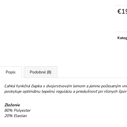
HOREC KOREŇ
NELLI TROJHRÁ
MLIEČNEJ 32%
€10
€1
€3,50
Jedno
cena:
Kateg
Popis
Podobné (8)
Ľahká funkčná čiapka s dvojvrstvovým lemom a jemne počesaným vnút
poskytuje optimálnu tepelnú reguláciu a priedušnosť pri rôznych šport
Zloženie
80% Polyester
20% Elastan