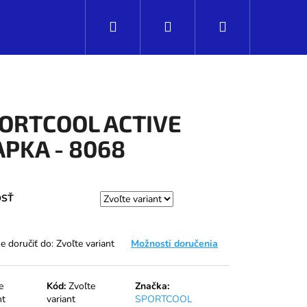
Hľadať
Prihlásenie
Nákupný
košík
ORTCOOL ACTIVE
APKA - 8068
OSŤ
 doručiť do:
Zvoľte variant
Možnosti doručenia
Nasledujúce
e
Kód:
Zvoľte
Značka:
nt
variant
SPORTCOOL