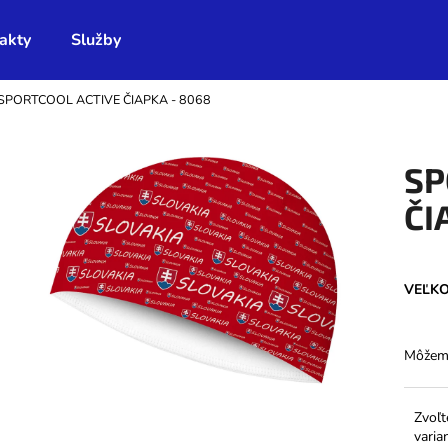
akty
Služby
SPORTCOOL ACTIVE ČIAPKA - 8068
Čo potrebujete nájsť?
SP
HĽADAŤ
ČI
Odporúčame
VEĽK
Môžeme
Zvoľt
varia