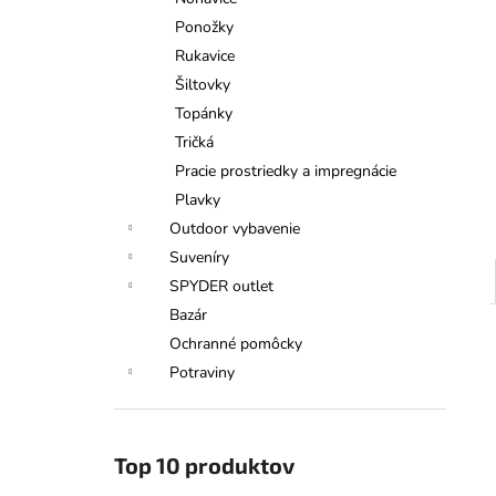
TATRANSKÁ CHATOVÁ ZMES
BYLINNÝ ČAJ 40G
Ponožky
€6,50
Rukavice
Šiltovky
Topánky
Tričká
Pracie prostriedky a impregnácie
Plavky
Outdoor vybavenie
Suveníry
SPYDER outlet
Bazár
Ochranné pomôcky
Potraviny
Top 10 produktov