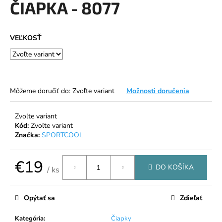
ČIAPKA - 8077
á
j
s
VEĽKOSŤ
ť
?
Môžeme doručiť do:
Zvoľte variant
Možnosti doručenia
HĽADAŤ
Zvoľte variant
Kód:
Zvoľte variant
Značka:
SPORTCOOL
O
€19
DO KOŠÍKA
d
/ ks
p
Jednotková
cena:
o
Opýtať sa
Zdieľať
r
ú
Kategória
:
Čiapky