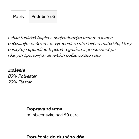
č
a
m
Popis
Podobné (8)
e
Ľahká funkčná čiapka s dvojvrstvovým lemom a jemne
HOREC
počesaným vnútrom. Je vyrobená zo strečového materiálu, ktorý
KOREŇ
poskytuje optimálnu tepelnú reguláciu a priedušnosť pri
€10
rôznych športových aktivitách počas celého roka.
Zloženie
80% Polyester
20% Elastan
Doprava zdarma
pri objednávke nad 99 euro
Doručenie do druhého dňa