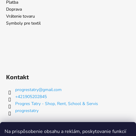
Platba
Doprava
Vrátenie tovaru
Symboly pre textil
Kontakt
progrestatry
@
gmail.com
+421905202845
Progres Tatry - Shop, Rent, School & Servis
progrestatry
Nákupný košík
Na prispôsobenie obsahu a reklám, poskytovanie funkcií