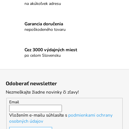
na akúkoľvek adresu
Garancia doručenia
nepoškodeného tovaru
Cez 3000 výdajných miest
po celom Slovensku
Z
á
Odoberať newsletter
p
Nezmeškajte žiadne novinky či zľavy!
ä
t
Email
i
Vložením e-mailu súhlasíte s
podmienkami ochrany
e
osobných údajov