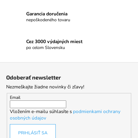
Garancia doručenia
nepoškodeného tovaru
Cez 3000 výdajných miest
po celom Slovensku
Z
á
Odoberať newsletter
p
Nezmeškajte žiadne novinky či zľavy!
ä
t
Email
i
Vložením e-mailu súhlasíte s
podmienkami ochrany
e
osobných údajov
PRIHLÁSIŤ SA