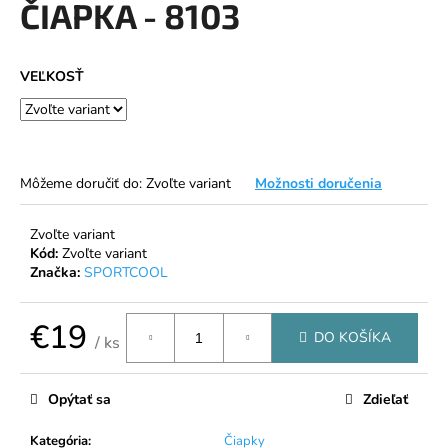
ČIAPKA - 8103
á
j
s
VEĽKOSŤ
ť
?
Môžeme doručiť do:
Zvoľte variant
Možnosti doručenia
HĽADAŤ
Zvoľte variant
Kód:
Zvoľte variant
Značka:
SPORTCOOL
O
€19
DO KOŠÍKA
d
/ ks
p
Jednotková
cena:
o
Opýtať sa
Zdieľať
r
ú
Kategória
:
Čiapky