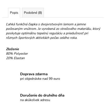
č
a
m
Popis
Podobné (8)
e
Ľahká funkčná čiapka s dvojvrstvovým lemom a jemne
počesaným vnútrom. Je vyrobená zo strečového materiálu, ktorý
NELLI
poskytuje optimálnu tepelnú reguláciu a priedušnosť pri
PRAVÁ
rôznych športových aktivitách počas celého roka.
ČOKOLÁDA
54%
JAHODY
Zloženie
€3,50
80% Polyester
20% Elastan
Doprava zdarma
pri objednávke nad 99 euro
Doručenie do druhého dňa
na akúkoľvek adresu