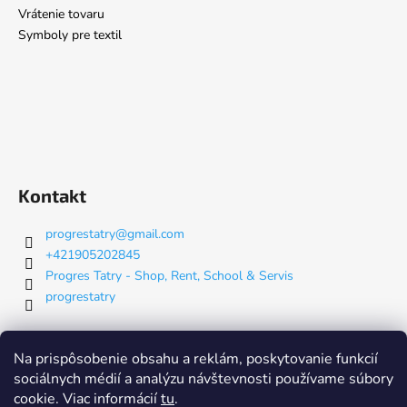
Vrátenie tovaru
Symboly pre textil
Kontakt
progrestatry
@
gmail.com
+421905202845
Progres Tatry - Shop, Rent, School & Servis
progrestatry
Nákupný košík
Na prispôsobenie obsahu a reklám, poskytovanie funkcií
sociálnych médií a analýzu návštevnosti používame súbory
cookie. Viac informácií
tu
.