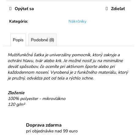
č
cena:
a
Opýtať sa
Zdieľať
m
e
Kategória
:
Nákrčníky
NELLI
Popis
Podobné (8)
PRAVÁ
ČOKOLÁDA
54%
Multifunkčná šatka je univerzálny pomocník, ktorý zakryje a
VIŠNE
ochráni hlavu, tvár alebo krk. Je možné nosiť ju na minimálne
&
deväť spôsobov, čo oceníte pri aktívnom športe alebo pri
RÍBEZLE
každodennom nosení. Vyrobená je z funkčného materiálu, ktorý
€3,50
je pružný, odvádza pot od tela a rýchlo schne.
Zloženie
100% polyester - mikrovlákno
120 g/m²
Doprava zdarma
pri objednávke nad 99 euro