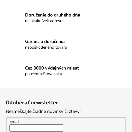
Doručenie do druhého dňa
na akúkoľvek adresu
Garancia doručenia
nepoškodeného tovaru
Cez 3000 výdajných miest
po celom Slovensku
Z
á
Odoberať newsletter
p
Nezmeškajte žiadne novinky či zľavy!
ä
t
Email
i