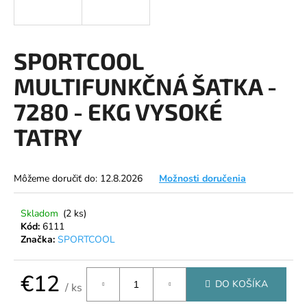
á
j
s
SPORTCOOL
ť
MULTIFUNKČNÁ ŠATKA -
?
7280 - EKG VYSOKÉ
TATRY
HĽADAŤ
Môžeme doručiť do:
12.8.2026
Možnosti doručenia
Skladom
(2 ks)
O
Kód:
6111
d
Značka:
SPORTCOOL
p
o
€12
r
DO KOŠÍKA
/ ks
ú
Jednotková