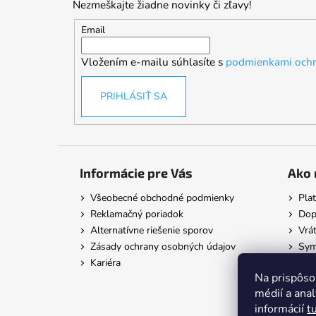
Nezmeškajte žiadne novinky či zľavy!
ä
t
Email
i
Vložením e-mailu súhlasíte s
podmienkami ochr
e
PRIHLÁSIŤ SA
Informácie pre Vás
Ako 
Všeobecné obchodné podmienky
Pla
Reklamačný poriadok
Dop
Alternatívne riešenie sporov
Vrát
Zásady ochrany osobných údajov
Symb
Kariéra
Na prispôso
médií a ana
informácií
t