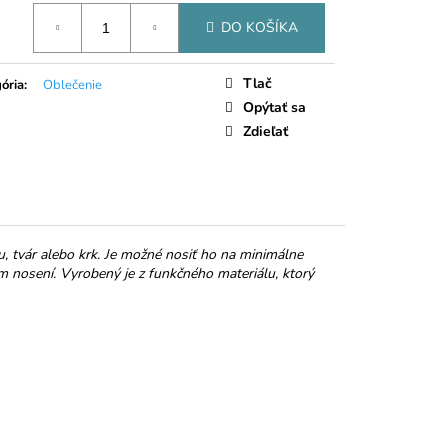
NKY MALINY V
tková
 ČOKOLÁDE
DO KOŠÍKA
Tlač
ória
:
Oblečenie
Opýtať sa
Zdieľať
u, tvár alebo krk. Je možné nosiť ho na minimálne
m nosení. Vyrobený je z funkčného materiálu, ktorý