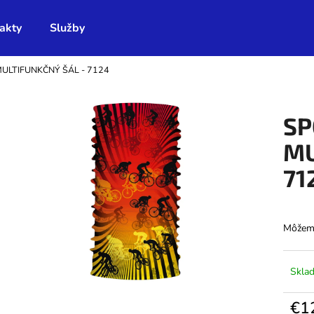
akty
Služby
ULTIFUNKČNÝ ŠÁL - 7124
Čo potrebujete nájsť?
SP
HĽADAŤ
MU
71
Odporúčame
Môžeme
Skla
€1