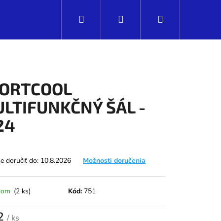
Hľadať
Prihlásenie
Nákupný
košík
ORTCOOL
LTIFUNKČNÝ ŠÁL -
24
 doručiť do:
10.8.2026
Možnosti doručenia
dom
(2 ks)
Kód:
751
Nasledujúce
2
/ ks