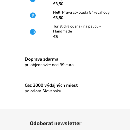
€3,50
Nelli Pravá čokoláda 54% Jahody
€3,50
Turistický odznak na palicu -
Handmade
€5
Doprava zdarma
pri objednávke nad 99 euro
Cez 3000 výdajných miest
po celom Slovensku
Z
á
Odoberať newsletter
p