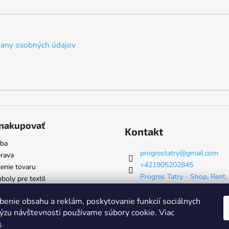
any osobných údajov
nakupovať
Kontakt
tba
progrestatry
@
gmail.com
rava
+421905202845
enie tovaru
Progres Tatry - Shop, Rent,
oly pre textil
& Servis
progrestatry
benie obsahu a reklám, poskytovanie funkcií sociálnych
lýzu návštevnosti používame súbory cookie. Viac
u
.