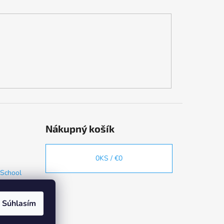
Nákupný košík
0
KS /
€0
 School
Súhlasím