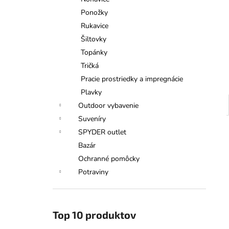
TATRANSKÁ CHATOVÁ ZMES
BYLINNÝ ČAJ 40G
Ponožky
€6,50
Rukavice
Šiltovky
Topánky
Tričká
Pracie prostriedky a impregnácie
Plavky
Outdoor vybavenie
Suveníry
SPYDER outlet
Bazár
Ochranné pomôcky
Potraviny
Top 10 produktov