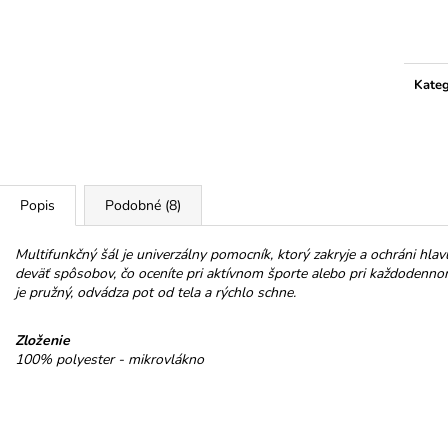
HOREC KOREŇ
NELLI TROJHRÁ
Jedno
MLIEČNEJ 32%
€10
cena:
€3,50
Kateg
Popis
Podobné (8)
Multifunkčný šál je univerzálny pomocník, ktorý zakryje a ochráni hlav
deväť spôsobov, čo oceníte pri aktívnom športe alebo pri každodenno
je pružný, odvádza pot od tela a rýchlo schne.
Zloženie
100% polyester - mikrovlákno