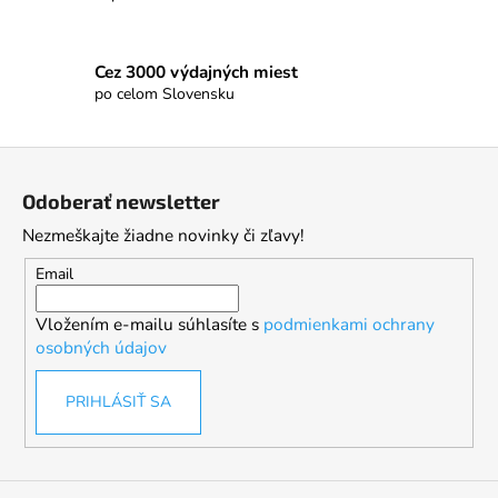
Cez 3000 výdajných miest
po celom Slovensku
Z
á
Odoberať newsletter
p
Nezmeškajte žiadne novinky či zľavy!
ä
t
Email
i
Vložením e-mailu súhlasíte s
podmienkami ochrany
e
osobných údajov
PRIHLÁSIŤ SA