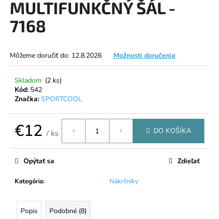
MULTIFUNKČNÝ ŠÁL -
á
7168
j
s
ť
Môžeme doručiť do:
12.8.2026
Možnosti doručenia
?
Skladom
(2 ks)
Kód:
542
Značka:
SPORTCOOL
HĽADAŤ
€12
DO KOŠÍKA
/ ks
Jednotková
cena:
O
Opýtať sa
Zdieľať
d
p
Kategória
:
Nákrčníky
o
r
ú
Popis
Podobné (8)