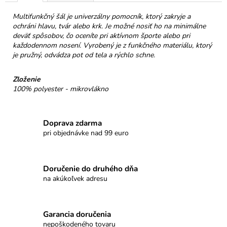
č
a
Multifunkčný šál je univerzálny pomocník, ktorý zakryje a
m
ochráni hlavu, tvár alebo krk. Je možné nosiť ho na minimálne
e
deväť spôsobov, čo oceníte pri aktívnom športe alebo pri
každodennom nosení. Vyrobený je z funkčného materiálu, ktorý
je pružný, odvádza pot od tela a rýchlo schne.
NELLI
PRAVÁ
Zloženie
ČOKOLÁDA
100% polyester - mikrovlákno
54%
PISTÁCIE
&
SLANÝ
Doprava zdarma
KARAMEL
pri objednávke nad 99 euro
€3,50
Doručenie do druhého dňa
na akúkoľvek adresu
Garancia doručenia
nepoškodeného tovaru