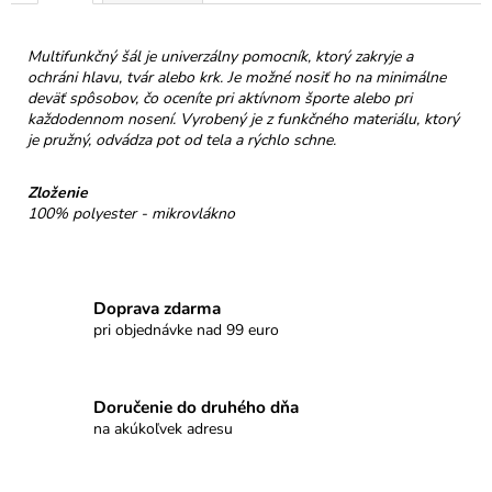
č
a
m
Multifunkčný šál je univerzálny pomocník, ktorý zakryje a
e
ochráni hlavu, tvár alebo krk. Je možné nosiť ho na minimálne
deväť spôsobov, čo oceníte pri aktívnom športe alebo pri
každodennom nosení. Vyrobený je z funkčného materiálu, ktorý
TURISTICKÝ
je pružný, odvádza pot od tela a rýchlo schne.
ODZNAK
NA
Zloženie
PALICU
-
100% polyester - mikrovlákno
HANDMADE
€5
Doprava zdarma
pri objednávke nad 99 euro
Doručenie do druhého dňa
na akúkoľvek adresu