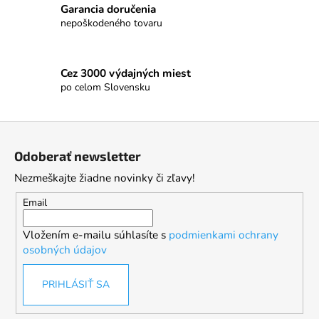
Garancia doručenia
nepoškodeného tovaru
Cez 3000 výdajných miest
po celom Slovensku
Z
á
Odoberať newsletter
p
Nezmeškajte žiadne novinky či zľavy!
ä
t
Email
i
Vložením e-mailu súhlasíte s
podmienkami ochrany
e
osobných údajov
PRIHLÁSIŤ SA