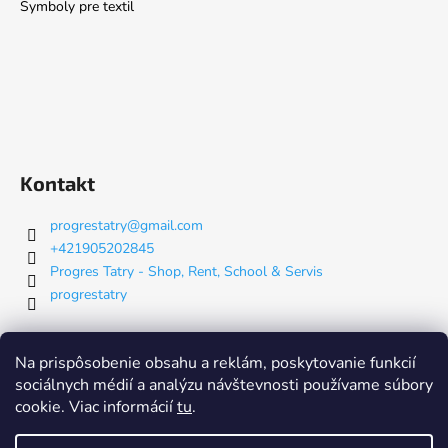
Symboly pre textil
Kontakt
progrestatry
@
gmail.com
+421905202845
Progres Tatry - Shop, Rent, School & Servis
progrestatry
Nákupný košík
Na prispôsobenie obsahu a reklám, poskytovanie funkcií
sociálnych médií a analýzu návštevnosti používame súbory
cookie. Viac informácií
tu
.
0
KS /
€0