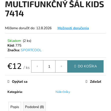
MULTIFUNKČNÝ ŠÁL KIDS
á
7414
j
s
ť
Môžeme doručiť do:
12.8.2026
Možnosti doručenia
?
Skladom
(2 ks)
Kód:
775
Značka:
SPORTCOOL
HĽADAŤ
€12
DO KOŠÍKA
/ ks
Jednotková
cena:
O
Opýtať sa
Zdieľať
d
p
Kategória
:
Nákrčníky
o
r
ú
Popis
Podobné (8)