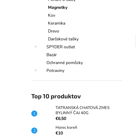
TATRANSKÁ CHATOVÁ ZMES
BYLINNÝ ČAJ 40G
Magnetky
€6,50
Kov
Keramika
Drevo
Darčekové tašky
SPYDER outlet
Bazár
Ochranné pomôcky
Potraviny
Top 10 produktov
TATRANSKÁ CHATOVÁ ZMES
BYLINNÝ ČAJ 40G
€6,50
Horec koreň
€10