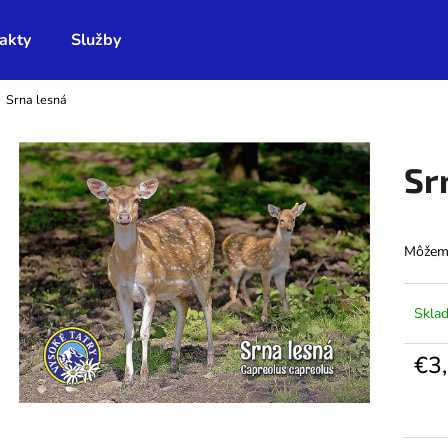
akty
Služby
Srna lesná
Čo potrebujete nájsť?
Sr
HĽADAŤ
Môžeme
Odporúčame
Skla
€3
Jedno
cena: