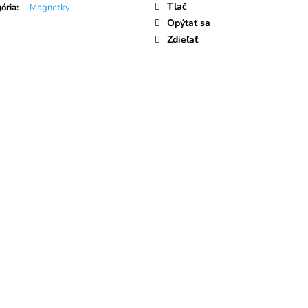
LIEČNA ČOKOLÁDA
Tlač
ória
:
Magnetky
Opýtať sa
Zdieľať