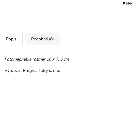
HOREC KOREŇ
PROMENÁDA M
Kateg
SRDIEČKO
€10
€3,50
Popis
Podobné (8)
Fotomagnetka rozmer 10 x 7, 5 cm
Výrobca : Progres Tatry s. r. o.