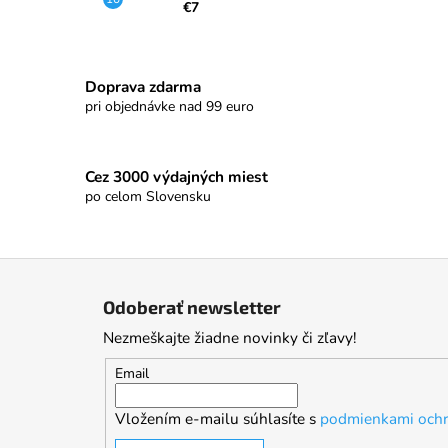
€7
Doprava zdarma
pri objednávke nad 99 euro
Cez 3000 výdajných miest
po celom Slovensku
Z
á
Odoberať newsletter
p
Nezmeškajte žiadne novinky či zľavy!
ä
t
Email
i
Vložením e-mailu súhlasíte s
podmienkami ochr
e