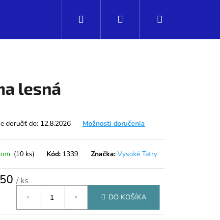
Hľadať
Prihlásenie
Nákupný
košík
na lesná
 doručiť do:
12.8.2026
Možnosti doručenia
dom
(10 ks)
Kód:
1339
Značka:
Vysoké Tatry
,50
/ ks
tková
Nasledujúce
DO KOŠÍKA