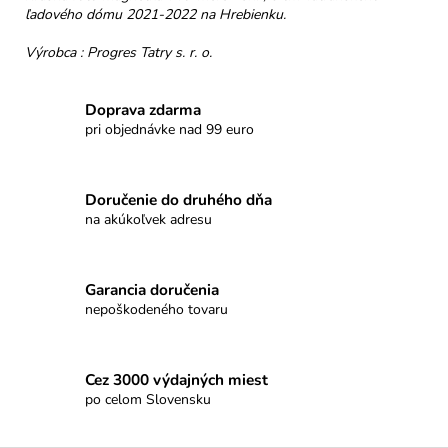
č
ľadového dómu 2021-2022 na Hrebienku.
a
m
Výrobca : Progres Tatry s. r. o.
e
Doprava zdarma
TURISTICKÝ
pri objednávke nad 99 euro
ODZNAK
NA
PALICU
-
Doručenie do druhého dňa
HANDMADE
na akúkoľvek adresu
€5
Garancia doručenia
nepoškodeného tovaru
Cez 3000 výdajných miest
po celom Slovensku