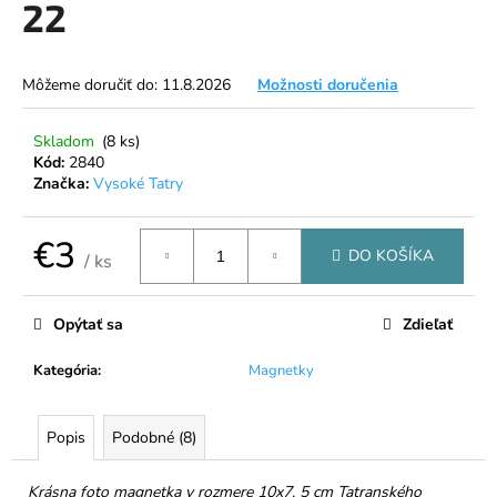
22
á
j
s
Môžeme doručiť do:
11.8.2026
Možnosti doručenia
ť
?
Skladom
(8 ks)
Kód:
2840
Značka:
Vysoké Tatry
€3
DO KOŠÍKA
HĽADAŤ
/ ks
Jednotková
cena:
Opýtať sa
Zdieľať
O
Kategória
:
Magnetky
d
p
o
Popis
Podobné (8)
r
ú
Krásna foto magnetka v rozmere 10x7, 5 cm Tatranského