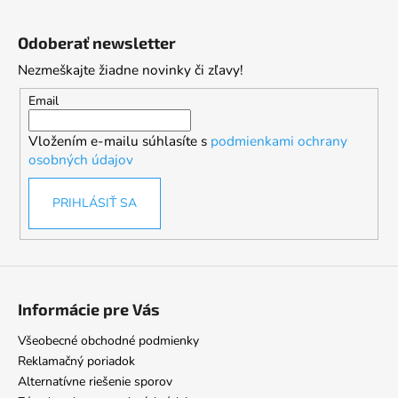
Z
á
Odoberať newsletter
p
Nezmeškajte žiadne novinky či zľavy!
ä
t
Email
i
Vložením e-mailu súhlasíte s
podmienkami ochrany
e
osobných údajov
PRIHLÁSIŤ SA
Informácie pre Vás
Všeobecné obchodné podmienky
Reklamačný poriadok
Alternatívne riešenie sporov