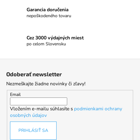
Garancia doručenia
nepoškodeného tovaru
Cez 3000 výdajných miest
po celom Slovensku
Z
á
Odoberať newsletter
p
Nezmeškajte žiadne novinky či zľavy!
ä
t
Email
i
Vložením e-mailu súhlasíte s
podmienkami ochrany
e
osobných údajov
PRIHLÁSIŤ SA