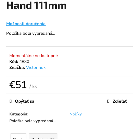
Hand 111mm
á
j
s
Možnosti doručenia
ť
Položka bola vypredaná…
?
Momentálne nedostupné
Kód:
4830
Značka:
Victorinox
HĽADAŤ
€51
/ ks
Jednotková
O
cena:
Opýtať sa
Zdieľať
d
p
Kategória
:
Nožíky
o
Položka bola vypredaná…
r
ú