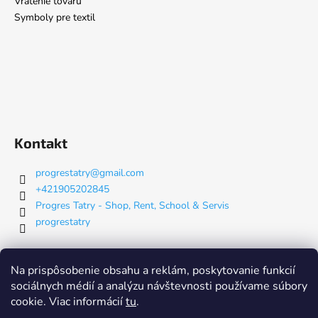
Vrátenie tovaru
Symboly pre textil
Kontakt
progrestatry
@
gmail.com
+421905202845
Progres Tatry - Shop, Rent, School & Servis
progrestatry
Nákupný košík
Na prispôsobenie obsahu a reklám, poskytovanie funkcií
sociálnych médií a analýzu návštevnosti používame súbory
cookie. Viac informácií
tu
.
0
KS /
€0