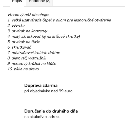
č
Popis
Podobné (8)
a
m
Vreckový nôž obsahuje:
e
1. veľká uzatváracia čepeľ s okom pre jednoručné otváranie
2. vývrtka
3. otvárak na konzervy
HOREC
4. malý skrutkovač (aj na krížové skrutky)
KOREŇ
5. otvárak na fľaše
6. skrutkovač
€10
7. odstraňovač izolácie drôtov
8. dierovač, výstružník
9. nerezový krúžok na kľúče
10. pílka na drevo
Doprava zdarma
pri objednávke nad 99 euro
Doručenie do druhého dňa
na akúkoľvek adresu