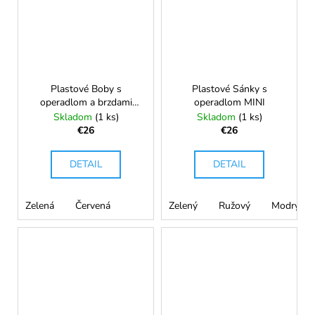
Plastové Boby s
Plastové Sánky s
operadlom a brzdami
operadlom MINI
SPEED BOB
Skladom
(1 ks)
Skladom
(1 ks)
€26
€26
DETAIL
DETAIL
Zelená
Červená
Zelený
Ružový
Modrý