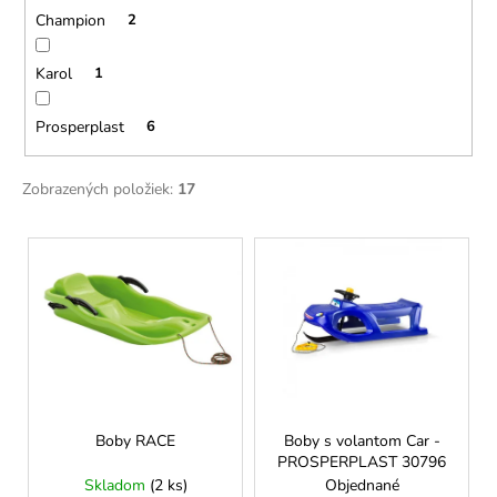
č
v
Champion
2
a
m
Karol
1
e
Prosperplast
6
TURISTICKÝ
ODZNAK
NA
Zobrazených položiek:
17
PALICU
-
HANDMADE
V
€5
ý
p
i
s
p
r
o
Boby RACE
Boby s volantom Car -
PROSPERPLAST 30796
d
Skladom
(2 ks)
Objednané