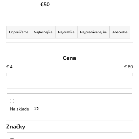
€50
á
j
s
R
ť
a
Odporúčame
Najlacnejšie
Najdrahšie
Najpredávanejšie
Abecedne
?
d
e
n
Cena
i
€
4
€
80
HĽADAŤ
e
p
r
o
O
d
d
Na sklade
12
p
u
o
k
r
Značky
t
ú
o