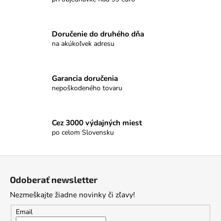
n
c
i
i
e
e
Doručenie do druhého dňa
p
na akúkoľvek adresu
r
v
k
Garancia doručenia
y
nepoškodeného tovaru
v
ý
p
Cez 3000 výdajných miest
i
po celom Slovensku
s
u
Z
á
Odoberať newsletter
p
Nezmeškajte žiadne novinky či zľavy!
ä
t
Email