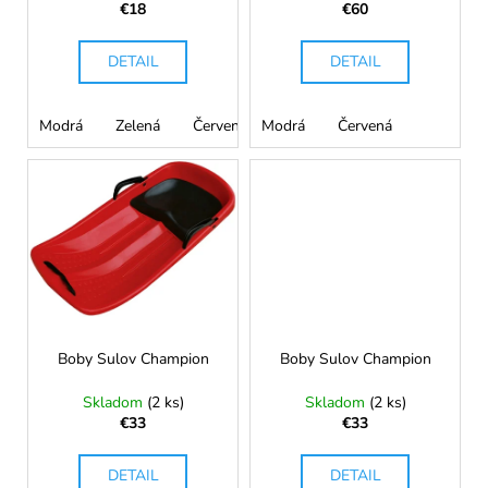
u
€18
€60
k
t
DETAIL
DETAIL
o
v
Modrá
Zelená
Červená
Modrá
Červená
Boby Sulov Champion
Boby Sulov Champion
Skladom
(2 ks)
Skladom
(2 ks)
€33
€33
DETAIL
DETAIL