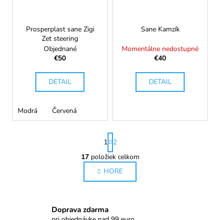
Prosperplast sane Zigi
Sane Kamzík
Zet steering
Objednané
Momentálne nedostupné
€50
€40
DETAIL
DETAIL
Modrá
Červená
S
1
2
t
r
17
položiek celkom
O
á
HORE
v
n
l
k
o
á
v
d
Doprava zdarma
a
a
pri objednávke nad 99 euro