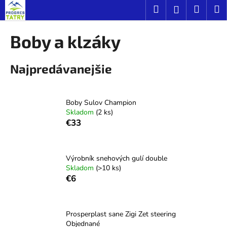
K
Prejsť
Hľadať
Náku
M
Prihláseni
na
o
obsah
Späť
Späť
košík
š
Boby a klzáky
í
Č
k
Najpredávanejšie
o
p
o
Boby Sulov Champion
t
Skladom
(2 ks)
r
€33
e
b
u
Výrobník snehových gulí double
Skladom
(>10 ks)
j
€6
e
t
e
Prosperplast sane Zigi Zet steering
Objednané
n