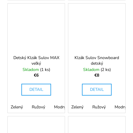
Detský Klzák Sulov MAX
Klzák Sulov Snowboard
veľký
detský
Skladom
(1 ks)
Skladom
(2 ks)
€6
€8
DETAIL
DETAIL
Zelený
Ružový
Modrý
Zelený
Červený
Ružový
Žltý
Modrý