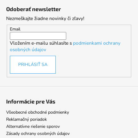
á
Odoberať newsletter
p
Nezmeškajte žiadne novinky či zľavy!
ä
t
Email
i
Vložením e-mailu súhlasíte s
podmienkami ochrany
e
osobných údajov
PRIHLÁSIŤ SA
Informácie pre Vás
Všeobecné obchodné podmienky
Reklamačný poriadok
Alternatívne riešenie sporov
Zásady ochrany osobných údajov