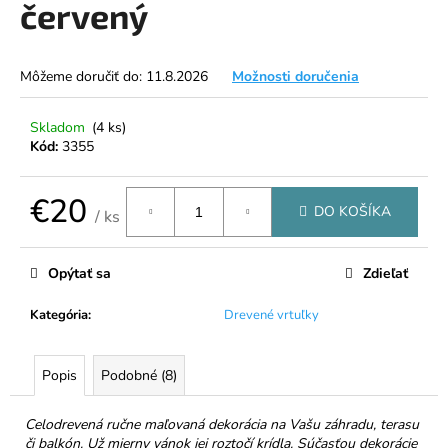
červený
á
j
s
Môžeme doručiť do:
11.8.2026
Možnosti doručenia
ť
?
Skladom
(4 ks)
Kód:
3355
€20
DO KOŠÍKA
/ ks
HĽADAŤ
Jednotková
cena:
Opýtať sa
Zdieľať
Kategória
:
Drevené vrtuľky
O
d
p
Popis
Podobné (8)
o
r
Celodrevená ručne maľovaná dekorácia na Vašu záhradu, terasu
ú
či balkón. Už mierny vánok jej roztočí krídla. Súčasťou dekorácie