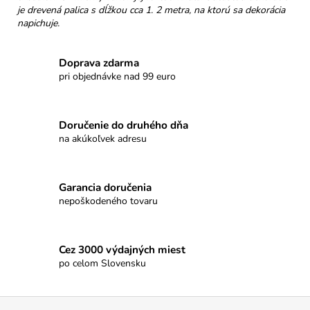
č
je drevená palica s dĺžkou cca 1. 2 metra, na ktorú sa dekorácia
a
napichuje.
m
e
Doprava zdarma
pri objednávke nad 99 euro
TATRANSKÁ
CHATOVÁ
ZMES
BYLINNÝ
Doručenie do druhého dňa
ČAJ
na akúkoľvek adresu
40G
€6,50
Garancia doručenia
nepoškodeného tovaru
Cez 3000 výdajných miest
po celom Slovensku
Z