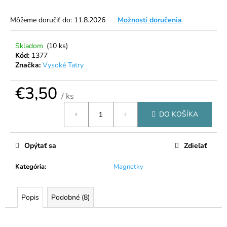
á
Môžeme doručiť do:
11.8.2026
Možnosti doručenia
j
s
Skladom
(10 ks)
ť
Kód:
1377
?
Značka:
Vysoké Tatry
€3,50
/ ks
Jednotková
DO KOŠÍKA
cena:
HĽADAŤ
Opýtať sa
Zdieľať
O
Kategória
:
Magnetky
d
p
o
Popis
Podobné (8)
r
ú