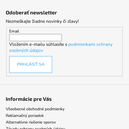
Z
á
Odoberať newsletter
p
Nezmeškajte žiadne novinky či zľavy!
ä
t
Email
i
Vložením e-mailu súhlasíte s
podmienkami ochrany
e
osobných údajov
PRIHLÁSIŤ SA
Informácie pre Vás
Všeobecné obchodné podmienky
Reklamačný poriadok
Alternatívne riešenie sporov
Zásady ochrany osobných údajov