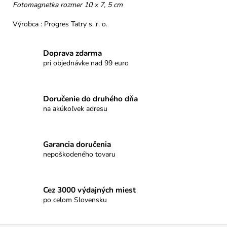
č
Fotomagnetka rozmer 10 x 7, 5 cm
a
m
Výrobca : Progres Tatry s. r. o.
e
Doprava zdarma
pri objednávke nad 99 euro
NELLI
PRAVÁ
ČOKOLÁDA
32%
Doručenie do druhého dňa
KEŠU
&
na akúkoľvek adresu
MALINY
€3,50
Garancia doručenia
nepoškodeného tovaru
Cez 3000 výdajných miest
po celom Slovensku