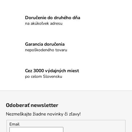
Doručenie do druhého dňa
na akúkoľvek adresu
Garancia doručenia
nepoškodeného tovaru
Cez 3000 výdajných miest
po celom Slovensku
Z
á
Odoberať newsletter
p
Nezmeškajte žiadne novinky či zľavy!
ä
t
Email