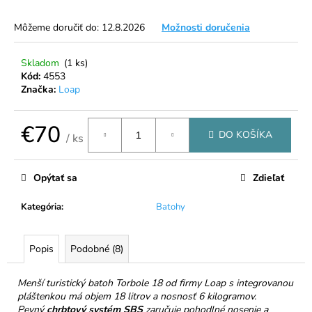
á
Môžeme doručiť do:
12.8.2026
Možnosti doručenia
j
s
Skladom
(1 ks)
ť
Kód:
4553
?
Značka:
Loap
€70
DO KOŠÍKA
/ ks
Jednotková
HĽADAŤ
cena:
Opýtať sa
Zdieľať
Kategória
:
Batohy
O
d
Popis
Podobné (8)
p
o
r
Menší turistický batoh Torbole 18 od firmy Loap s integrovanou
pláštenkou má objem 18 litrov a nosnosť 6 kilogramov.
ú
Pevný
chrbtový systém SBS
zaručuje pohodlné nosenie a