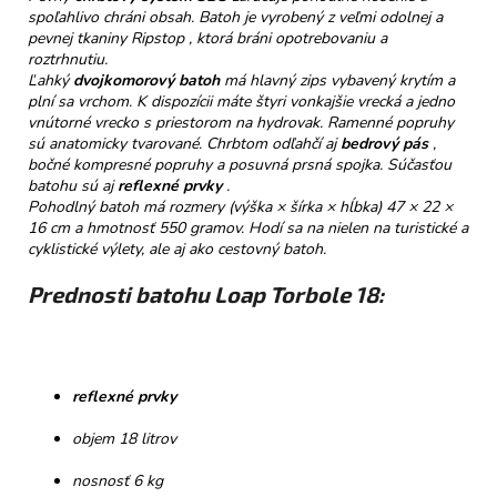
č
spoľahlivo chráni obsah. Batoh je vyrobený z veľmi odolnej a
a
pevnej tkaniny Ripstop , ktorá bráni opotrebovaniu a
m
roztrhnutiu.
e
Ľahký
dvojkomorový batoh
má hlavný zips vybavený krytím a
plní sa vrchom. K dispozícii máte štyri vonkajšie vrecká a jedno
vnútorné vrecko s priestorom na hydrovak. Ramenné popruhy
TATRANSKÁ
sú anatomicky tvarované. Chrbtom odľahčí aj
bedrový pás
,
CHATOVÁ
bočné kompresné popruhy a posuvná prsná spojka. Súčasťou
ZMES
batohu sú aj
reflexné prvky
.
BYLINNÝ
Pohodlný batoh má rozmery (výška × šírka × hĺbka) 47 × 22 ×
ČAJ
16 cm a hmotnosť 550 gramov. Hodí sa na nielen na turistické a
40G
cyklistické výlety, ale aj ako cestovný batoh.
€6,50
Prednosti batohu Loap Torbole 18:
reflexné prvky
objem 18 litrov
nosnosť 6 kg