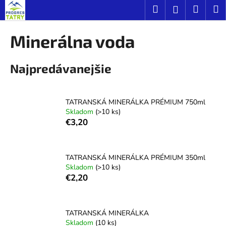
K
Prejsť
Hľadať
Náku
M
Prihláseni
na
o
obsah
Späť
Späť
košík
š
Minerálna voda
í
Č
k
Najpredávanejšie
o
p
o
TATRANSKÁ MINERÁLKA PRÉMIUM 750ml
t
Skladom
(>10 ks)
r
€3,20
e
b
u
TATRANSKÁ MINERÁLKA PRÉMIUM 350ml
Skladom
(>10 ks)
j
€2,20
e
t
e
TATRANSKÁ MINERÁLKA
Skladom
(10 ks)
n