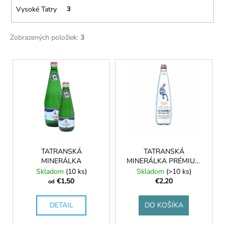
č
v
Vysoké Tatry
3
a
m
e
Zobrazených položiek:
3
V
TATRANSKÁ
CHATOVÁ
ý
ZMES
p
BYLINNÝ
ČAJ
i
40G
s
€6,50
p
r
o
TATRANSKÁ
TATRANSKÁ
MINERÁLKA
MINERÁLKA PRÉMIUM
d
350ml
Skladom
(10 ks)
Skladom
(>10 ks)
u
€1,50
€2,20
od
k
t
DETAIL
DO KOŠÍKA
o