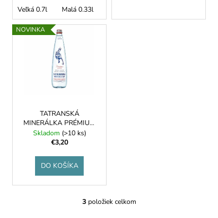
v
Veľká 0.7l
Malá 0.33l
NOVINKA
TATRANSKÁ
MINERÁLKA PRÉMIUM
750ml
Skladom
(>10 ks)
€3,20
DO KOŠÍKA
3
položiek celkom
O
v