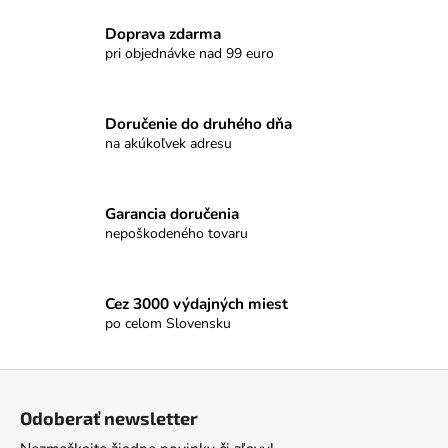
l
Doprava zdarma
á
pri objednávke nad 99 euro
d
a
c
Doručenie do druhého dňa
i
na akúkoľvek adresu
e
p
r
Garancia doručenia
v
nepoškodeného tovaru
k
y
v
Cez 3000 výdajných miest
ý
po celom Slovensku
p
i
s
Z
u
á
Odoberať newsletter
p