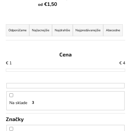
€1,50
od
á
j
s
R
ť
a
Odporúčame
Najlacnejšie
Najdrahšie
Najpredávanejšie
Abecedne
?
d
e
n
Cena
i
€
1
€
4
HĽADAŤ
e
p
r
o
O
d
d
Na sklade
3
p
u
o
k
r
Značky
t
ú
o