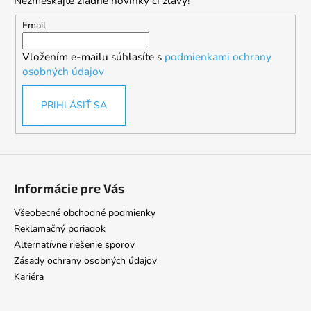
Nezmeškajte žiadne novinky či zľavy!
ä
t
Email
i
Vložením e-mailu súhlasíte s
podmienkami ochrany
e
osobných údajov
PRIHLÁSIŤ SA
Informácie pre Vás
Všeobecné obchodné podmienky
Reklamačný poriadok
Alternatívne riešenie sporov
Zásady ochrany osobných údajov
Kariéra