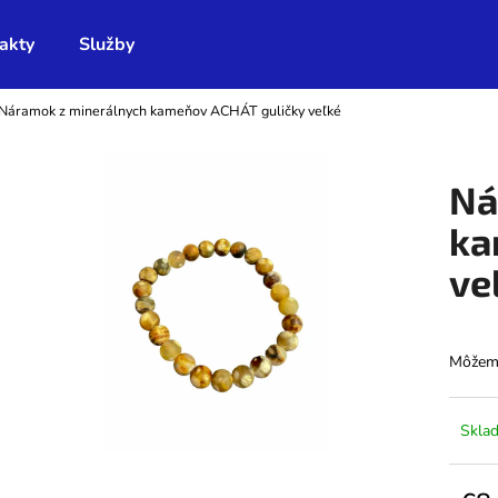
akty
Služby
Náramok z minerálnych kameňov ACHÁT guličky veľké
Čo potrebujete nájsť?
Ná
HĽADAŤ
ka
ve
Odporúčame
Môžeme
Skla