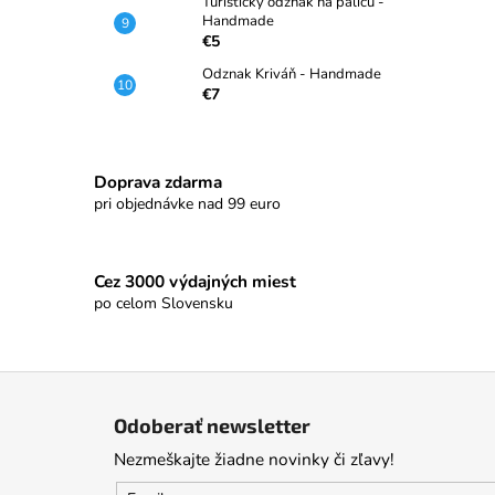
Turistický odznak na palicu -
Handmade
€5
Odznak Kriváň - Handmade
€7
Doprava zdarma
pri objednávke nad 99 euro
Cez 3000 výdajných miest
po celom Slovensku
Z
á
Odoberať newsletter
p
Nezmeškajte žiadne novinky či zľavy!
ä