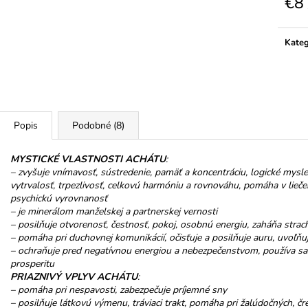
€8
HOREC KOREŇ
PROMENÁDA M
SRDIEČKO
Jedno
€10
cena:
€3,50
Kateg
Popis
Podobné (8)
MYSTICKÉ VLASTNOSTI ACHÁTU
:
– zvyšuje vnímavosť, sústredenie, pamäť a koncentráciu, logické myslen
vytrvalosť, trpezlivosť, celkovú harmóniu a rovnováhu, pomáha v liečení 
psychickú vyrovnanosť
– je minerálom manželskej a partnerskej vernosti
– posilňuje otvorenosť, čestnosť, pokoj, osobnú energiu, zaháňa strach
– pomáha pri duchovnej komunikácií, očisťuje a posilňuje auru, uvoľňu
– ochraňuje pred negatívnou energiou a nebezpečenstvom, používa sa 
prosperitu
PRIAZNIVÝ VPLYV ACHÁTU
:
– pomáha pri nespavosti, zabezpečuje príjemné sny
– posilňuje látkovú výmenu, tráviaci trakt, pomáha pri žalúdočných, 