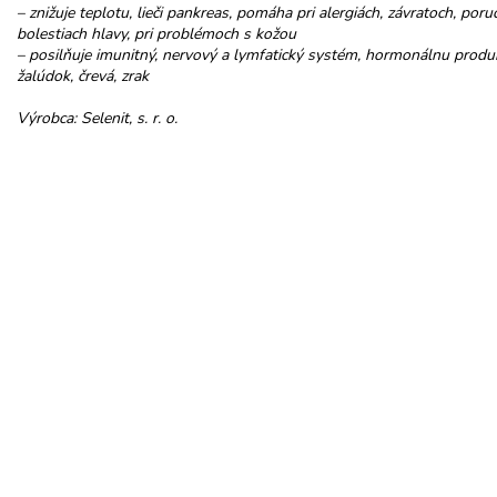
– znižuje teplotu, lieči pankreas, pomáha pri alergiách, závratoch, po
bolestiach hlavy, pri problémoch s kožou
– posilňuje imunitný, nervový a lymfatický systém, hormonálnu produkci
žalúdok, črevá, zrak
Výrobca: Selenit, s. r. o.