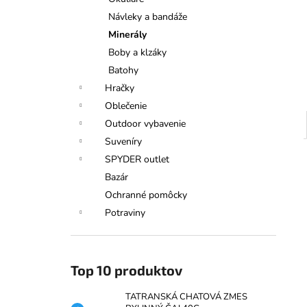
TATRANSKÁ CHATOVÁ ZMES
BYLINNÝ ČAJ 40G
Návleky a bandáže
€6,50
Minerály
Boby a klzáky
Batohy
Hračky
Oblečenie
Outdoor vybavenie
Suveníry
SPYDER outlet
Bazár
Ochranné pomôcky
Potraviny
Top 10 produktov
TATRANSKÁ CHATOVÁ ZMES